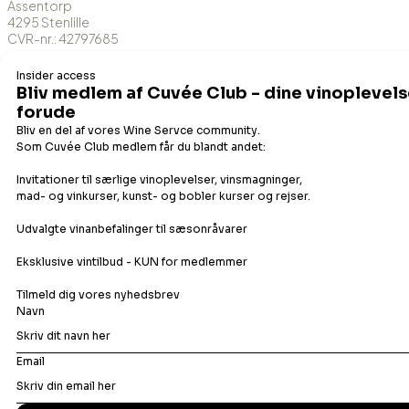
Assentorp
4295 Stenlille
CVR-nr.: 42797685
MobilePay-nr.: 41712
DK-ØKO-100
Det flydende udvalg
Champagne
Bobler
Hvidvin
Orangevin
Rosévin
Rødvin
Portvin
Dessertvin