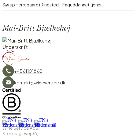
Sørup Herregaard i Ringsted – Faguddannet tjener.
Mai-Britt Bjælkehøj
+45 61 10 18 62
kontakt@wineservice.dk
Wine Service ApS
Stenmaglevej 36,