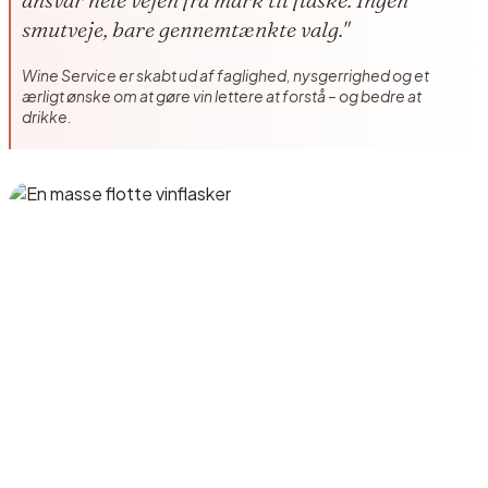
smutveje, bare gennemtænkte valg."
Wine Service er skabt ud af faglighed, nysgerrighed og et
ærligt ønske om at gøre vin lettere at forstå – og bedre at
drikke.