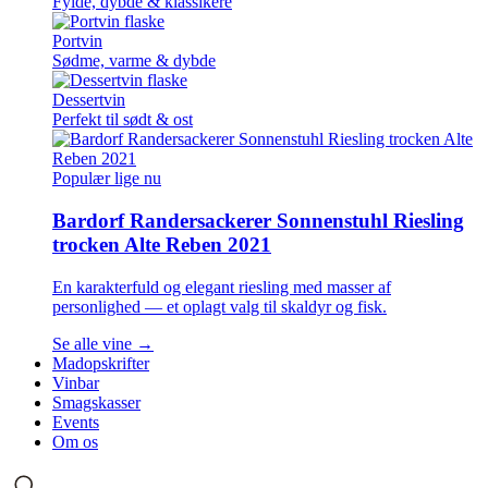
Fylde, dybde & klassikere
Portvin
Sødme, varme & dybde
Dessertvin
Perfekt til sødt & ost
Populær lige nu
Bardorf Randersackerer Sonnenstuhl Riesling
trocken Alte Reben 2021
En karakterfuld og elegant riesling med masser af
personlighed — et oplagt valg til skaldyr og fisk.
Se alle vine →
Madopskrifter
Vinbar
Smagskasser
Events
Om os
Søg