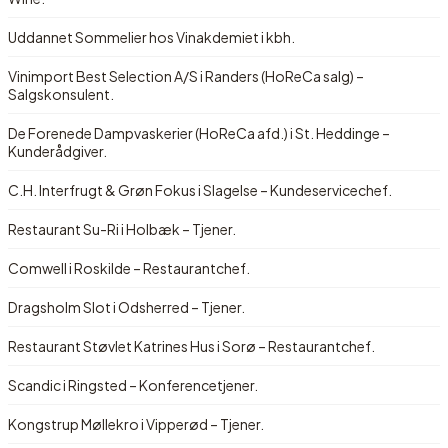
Uddannet Sommelier hos Vinakdemiet i kbh.
Vinimport Best Selection A/S i Randers (HoReCa salg) –
Salgskonsulent.
De Forenede Dampvaskerier (HoReCa afd.) i St. Heddinge –
Kunderådgiver.
C.H. Interfrugt & Grøn Fokus i Slagelse – Kundeservicechef.
Restaurant Su-Ri i Holbæk – Tjener.
Comwell i Roskilde – Restaurantchef.
Dragsholm Slot i Odsherred – Tjener.
Restaurant Støvlet Katrines Hus i Sorø – Restaurantchef.
Scandic i Ringsted – Konferencetjener.
Kongstrup Møllekro i Vipperød – Tjener.