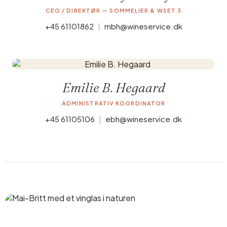
CEO / DIREKTØR — SOMMELIER & WSET 3
+45 61101862
|
mbh@wineservice.dk
Emilie B. Hegaard
ADMINISTRATIV KOORDINATOR
+45 61105106
|
ebh@wineservice.dk