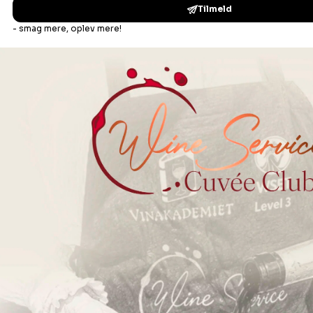
Bonusafdelingen
Madopskrifter
Vinbar
Events
Om os
Din ro i maven
Handelsbetingelser B2C
Handelsbetingelser B2B
Privatlivspolitik
ESG og bæredygtighed
Øvrige politikker
FN’s Verdensmål
Fortryd dit køb
Kontakt os