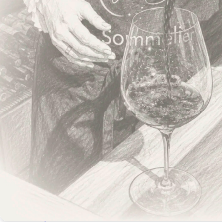
ALDERSGRÆNSE
FOR SALG
ALKOHOL
ALKOHOL
MAX
OVER
6%
6%
Copyright © 2026 Wine Service ApS, CVR 42797685. Alle
rettigheder forbeholdt.
Din indkøbskurv
Ingen vine i kurven
Gå til vinshop