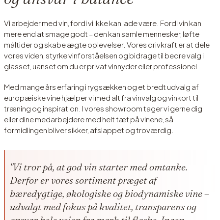
Vi arbejder med vin, fordi vi ikke kan lade være. Fordi vin kan
mere end at smage godt – den kan samle mennesker, løfte
måltider og skabe ægte oplevelser. Vores drivkraft er at dele
vores viden, styrke vinforståelsen og bidrage til bedre valg i
glasset, uanset om du er privat vinnyder eller professionel.
Med mange års erfaring i rygsækken og et bredt udvalg af
europæiske vine hjælper vi med alt fra vinvalg og vinkort til
træning og inspiration. I vores showroom tager vi gerne dig
eller dine medarbejdere med helt tæt på vinene, så
formidlingen bliver sikker, afslappet og troværdig.
"Vi tror på, at god vin starter med omtanke.
Derfor er vores sortiment præget af
bæredygtige, økologiske og biodynamiske vine –
udvalgt med fokus på kvalitet, transparens og
ansvar hele vejen fra mark til flaske. Ingen