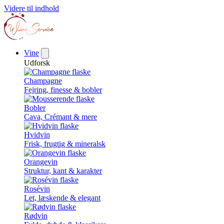
Videre til indhold
Vine
Udforsk
Champagne
Fejring, finesse & bobler
Bobler
Cava, Crémant & mere
Hvidvin
Frisk, frugtig & mineralsk
Orangevin
Struktur, kant & karakter
Rosévin
Let, læskende & elegant
Rødvin