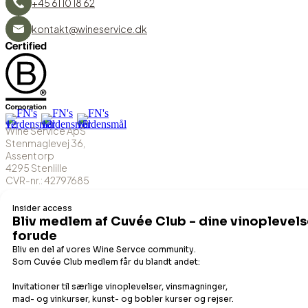
+45 61 10 18 62
kontakt@wineservice.dk
Wine Service ApS
Stenmaglevej 36,
Assentorp
4295 Stenlille
CVR-nr.: 42797685
MobilePay-nr.: 41712
DK-ØKO-100
Det flydende udvalg