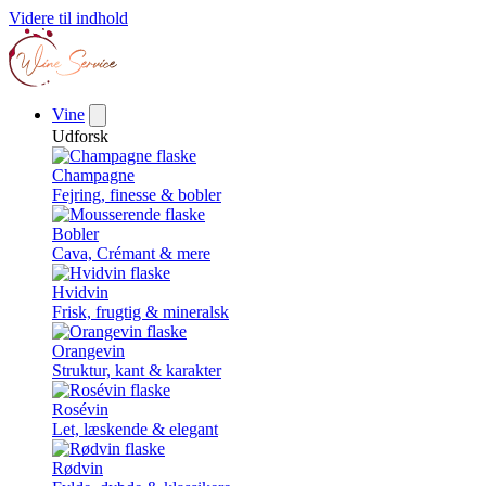
Videre til indhold
Vine
Udforsk
Champagne
Fejring, finesse & bobler
Bobler
Cava, Crémant & mere
Hvidvin
Frisk, frugtig & mineralsk
Orangevin
Struktur, kant & karakter
Rosévin
Let, læskende & elegant
Rødvin