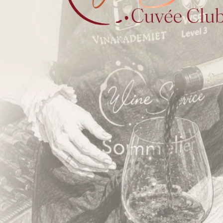
ESG og bæredygtighed
Øvrige politikker
FN’s Verdensmål
Fortryd dit køb
Kontakt os
ALDERSGRÆNSE
FOR SALG
ALKOHOL
ALKOHOL
MAX
OVER
6%
6%
Copyright © 2026 Wine Service ApS, CVR 42797685. Alle
rettigheder forbeholdt.