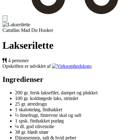
Camillas Mad Du Husker
Lakserilette
4 personer
Opskriften er udviklet af
Ingredienser
200 gr. fersk laksefilet, dampet og plukket
100 gr. koldrøgede laks, strimlet
25 gr. ørredrogn
1 skalotteløg, finthakket
½ limefrugt, fintrevne skal og saft
1 spsk. finthakket purløg
¼ dl. god olivenolie
38 gr. blødt smør
Dijonsennep, salt & hvid peber