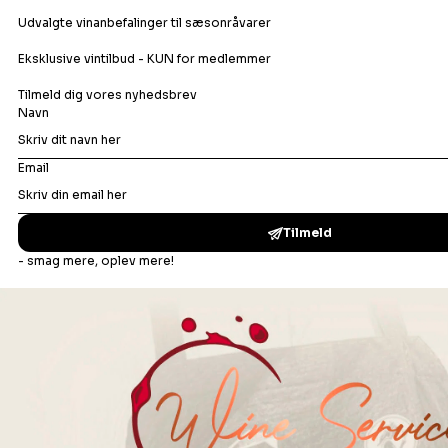
Champagne
Bobler
Hvidvin
Orangevin
Rosévin
Rødvin
Portvin
Dessertvin
Bonusafdelingen
Madopskrifter
Vinbar
Events
Om os
Din ro i maven
Handelsbetingelser B2C
Handelsbetingelser B2B
Privatlivspolitik