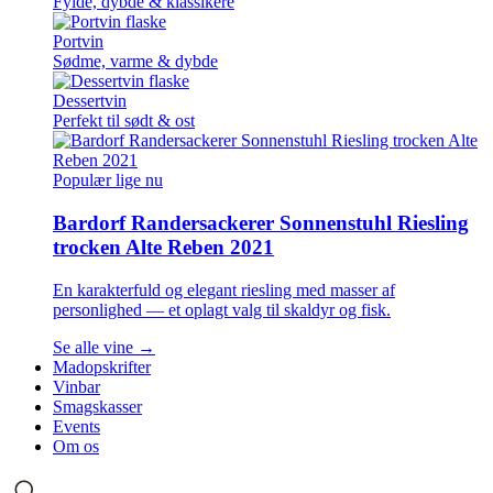
Fylde, dybde & klassikere
Portvin
Sødme, varme & dybde
Dessertvin
Perfekt til sødt & ost
Populær lige nu
Bardorf Randersackerer Sonnenstuhl Riesling
trocken Alte Reben 2021
En karakterfuld og elegant riesling med masser af
personlighed — et oplagt valg til skaldyr og fisk.
Se alle vine →
Madopskrifter
Vinbar
Smagskasser
Events
Om os
Søg