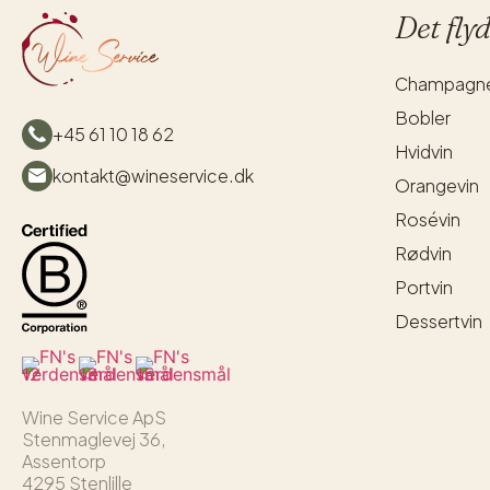
Det fly
Champagn
Bobler
+45 61 10 18 62
Hvidvin
kontakt@wineservice.dk
Orangevin
Rosévin
Rødvin
Portvin
Dessertvin
Wine Service ApS
Stenmaglevej 36,
Assentorp
4295 Stenlille