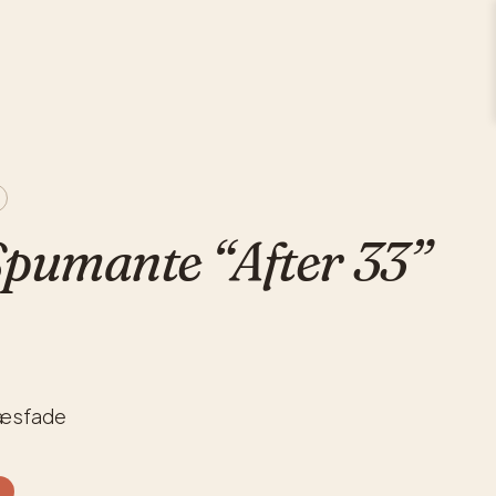
Spumante “After 33”
ræsfade
%