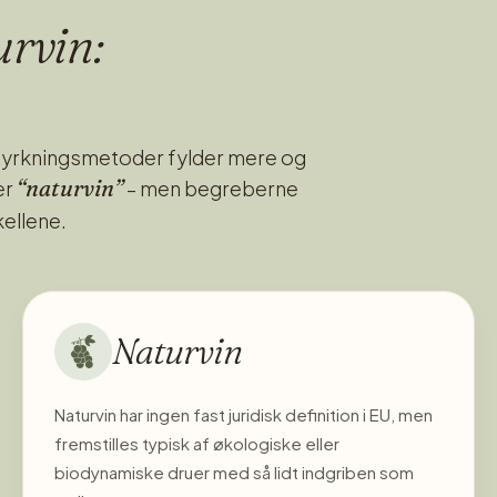
urvin:
 dyrkningsmetoder fylder mere og
“naturvin”
er
– men begreberne
kellene.
Naturvin
Naturvin har ingen fast juridisk definition i EU, men
fremstilles typisk af økologiske eller
biodynamiske druer med så lidt indgriben som