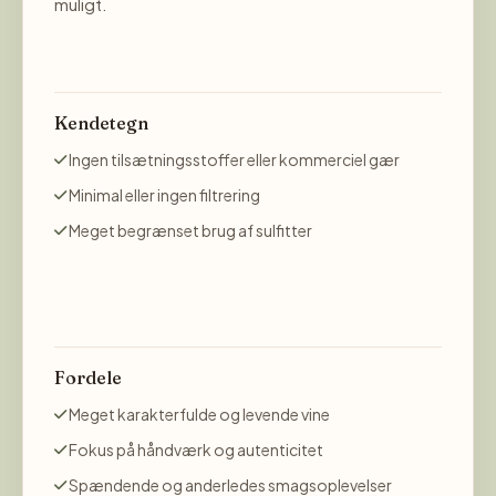
muligt.
Kendetegn
Ingen tilsætningsstoffer eller kommerciel gær
Minimal eller ingen filtrering
Meget begrænset brug af sulfitter
Fordele
Meget karakterfulde og levende vine
Fokus på håndværk og autenticitet
Spændende og anderledes smagsoplevelser