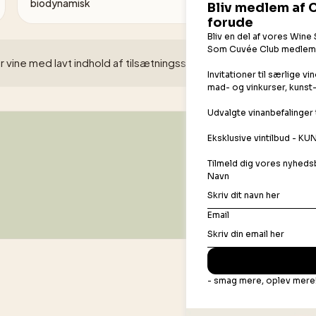
biodynamisk
r vine med lavt indhold af tilsætningsstoffer, da de er mere fø