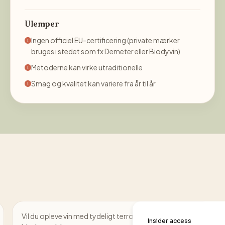
Ulemper
Ingen officiel EU-certificering (private mærker
bruges i stedet som fx Demeter eller Biodyvin)
Metoderne kan virke utraditionelle
Smag og kvalitet kan variere fra år til år
Vil du opleve vin med tydeligt terroir →
prøv