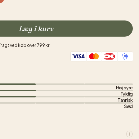
Læg i kurv
fragt ved køb over 799 kr.
Høj syre
Fyldig
Tannisk
Sød