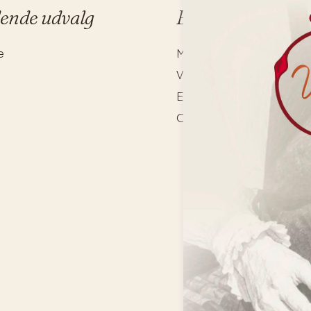
dende udvalg
Bonusafdelingen
e
Madopskrifter
Vinbar
Events
Om os