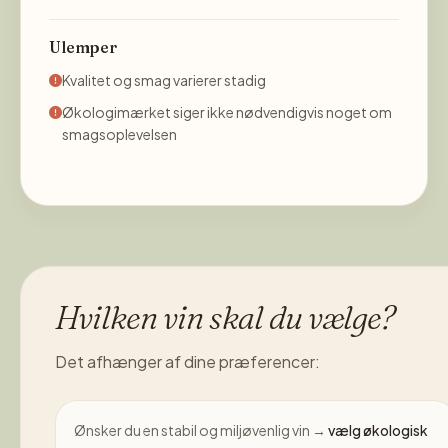
Ulemper
Kvalitet og smag varierer stadig
Økologimærket siger ikke nødvendigvis noget om
smagsoplevelsen
Hvilken vin skal du vælge?
Det afhænger af dine præferencer:
Ønsker du en stabil og miljøvenlig vin →
vælg økologisk