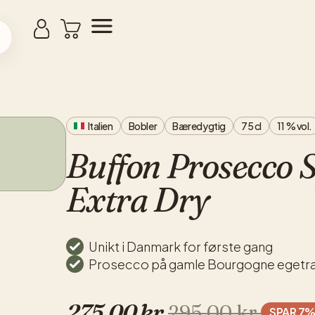
Italien
Bobler
Bæredygtig
75 cl
11 % vol.
Buffon Prosecco 
Extra Dry
Unikt i Danmark for første gang
Prosecco på gamle Bourgogne eget
275,00
kr.
295,00
kr.
SPAR 7