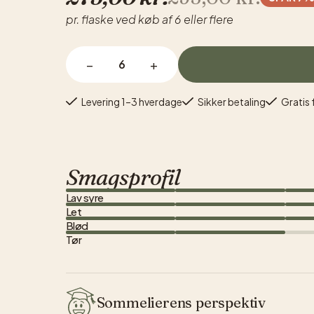
pr. flaske ved køb af 6 eller flere
−
+
Levering 1–3 hverdage
Sikker betaling
Gratis 
Smagsprofil
Lav syre
Let
Blød
Tør
Sommelierens perspektiv