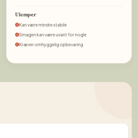
Ulemper
Kan være mindre stabile
Smagen kan være uvant for nogle
Kræver omhyggelig opbevaring
Er du nysgerrig på nye smagsoplevelser →
udforsk