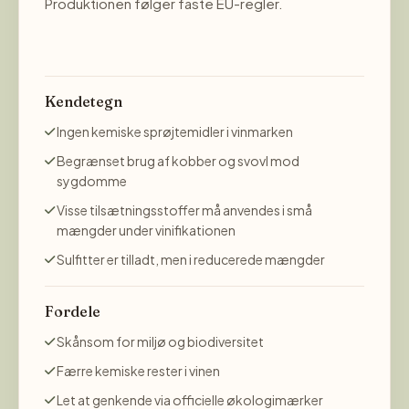
Produktionen følger faste EU-regler.
Kendetegn
Ingen kemiske sprøjtemidler i vinmarken
Begrænset brug af kobber og svovl mod
sygdomme
Visse tilsætningsstoffer må anvendes i små
mængder under vinifikationen
Sulfitter er tilladt, men i reducerede mængder
Fordele
Skånsom for miljø og biodiversitet
Færre kemiske rester i vinen
Let at genkende via officielle økologimærker