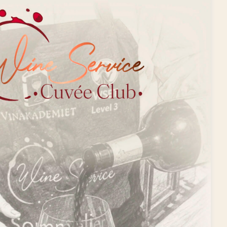
Din ro i maven
Handelsbetingelser B2C
Handelsbetingelser B2B
Privatlivspolitik
ESG og bæredygtighed
Øvrige politikker
FN’s Verdensmål
Fortryd dit køb
Kontakt os