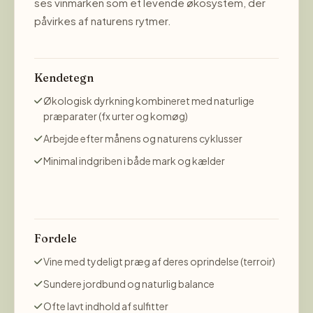
ses vinmarken som et levende økosystem, der
påvirkes af naturens rytmer.
Kendetegn
Økologisk dyrkning kombineret med naturlige
præparater (fx urter og komøg)
Arbejde efter månens og naturens cyklusser
Minimal indgriben i både mark og kælder
Fordele
Vine med tydeligt præg af deres oprindelse (terroir)
Sundere jordbund og naturlig balance
Ofte lavt indhold af sulfitter