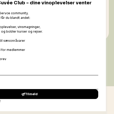
naturvin
lsomme over for temperatur og lys.