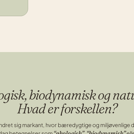
gisk, biodynamisk og nat
Hvad er forskellen?
ændret sig markant, hvor bæredygtige og miljøvenlige
“økologisk”
“biodynamisk”
 dag betegnelser som
,
ell