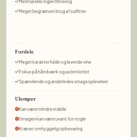
Minimal eller ingen filtrering
Meget begrænset brug af sulfitter
Fordele
Meget karakterfulde og levende vine
Fokus på håndværk og autenticitet
Spændende og anderledes smagsoplevelser
Ulemper
Kan være mindre stabile
Smagen kan være uvant for nogle
Kræver omhyggelig opbevaring