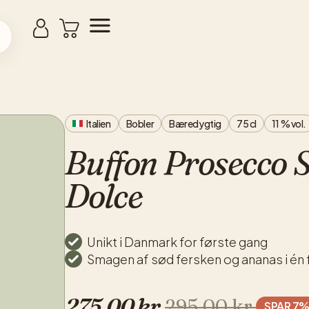
Italien
Bobler
Bæredygtig
75 cl
11 % vol.
Buffon Prosecco 
Dolce
Unikt i Danmark for første gang
Smagen af sød fersken og ananas i én 
275,00 kr.
295,00 kr.
SPAR 7