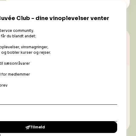
Er du nysgerrig på nye smagsoplevelser →
udforsk
naturvin
lsomme over for temperatur og lys.