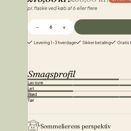
pr. flaske ved køb af 6 eller flere
−
+
Levering 1–3 hverdage
Sikker betaling
Gratis 
Smagsprofil
Lav syre
Let
Blød
Tør
Sommelierens perspektiv