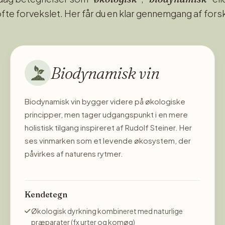
ofte forvekslet. Her får du en klar gennemgang af fors
Biodynamisk vin
Biodynamisk vin bygger videre på økologiske
principper, men tager udgangspunkt i en mere
holistisk tilgang inspireret af Rudolf Steiner. Her
ses vinmarken som et levende økosystem, der
påvirkes af naturens rytmer.
Kendetegn
Økologisk dyrkning kombineret med naturlige
præparater (fx urter og komøg)