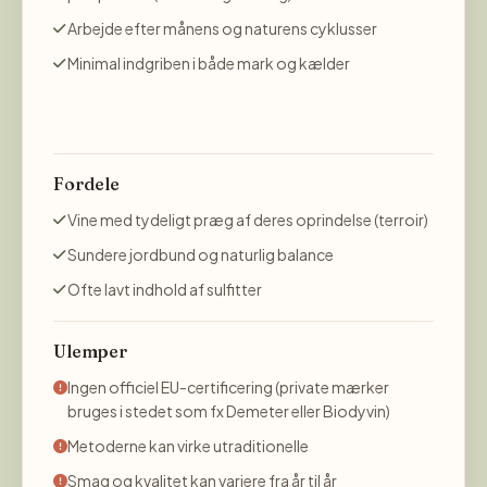
Arbejde efter månens og naturens cyklusser
Minimal indgriben i både mark og kælder
Fordele
Vine med tydeligt præg af deres oprindelse (terroir)
Sundere jordbund og naturlig balance
Ofte lavt indhold af sulfitter
Ulemper
Ingen officiel EU-certificering (private mærker
bruges i stedet som fx Demeter eller Biodyvin)
Metoderne kan virke utraditionelle
Smag og kvalitet kan variere fra år til år