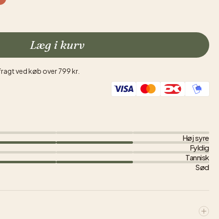
Læg i kurv
fragt ved køb over 799 kr.
Høj syre
Fyldig
Tannisk
Sød