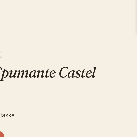
Spumante Castel
flaske
%