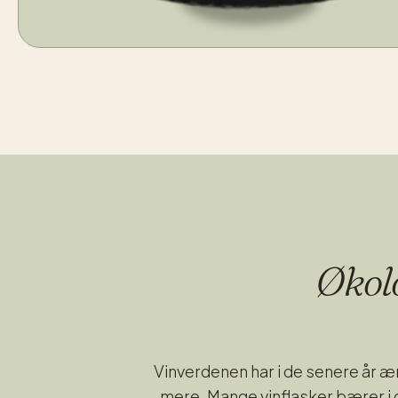
Økolo
Vinverdenen har i de senere år 
mere. Mange vinflasker bærer i