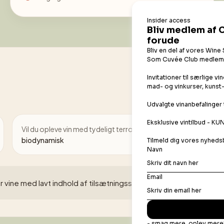
Vil du opleve vin med tydeligt terroir →
prøv
biodynamisk
r vine med lavt indhold af tilsætningsstoffer, da de er mere fø