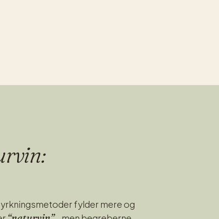
urvin:
 dyrkningsmetoder fylder mere og
“naturvin”
er
– men begreberne