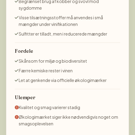
Begrænset brug af kobber og svovl mod
sygdomme
Visse tilsætningsstoffer må anvendes i små
mængder under vinifikationen
Sulfitter er tilladt, men i reducerede mængder
Fordele
Skånsom for miljø og biodiversitet
Færre kemiske rester i vinen
Let at genkende via officielle økologimærker
Ulemper
Kvalitet og smag varierer stadig
Økologimærket siger ikke nødvendigvis noget om
smagsoplevelsen