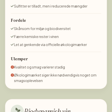
Sulfitter er tilladt, men i reducerede mængder
Fordele
Skånsom for miljø og biodiversitet
Færre kemiske rester i vinen
Let at genkende via officielle økologimærker
Ulemper
Kvalitet og smag varierer stadig
Økologimærket siger ikke nødvendigvis noget om
smagsoplevelsen
Biodynamisk vin