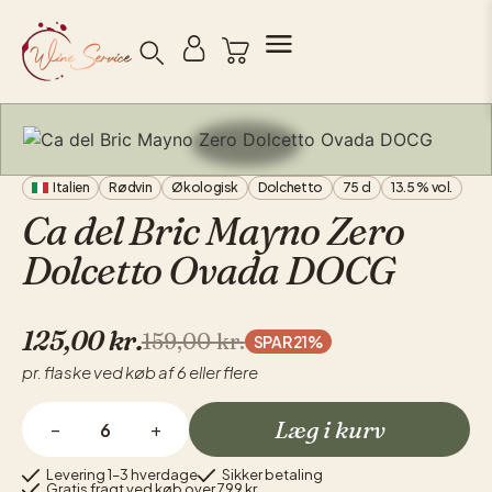
Søg
Italien
Rødvin
Økologisk
Dolchetto
75 cl
13.5 % vol.
Ca del Bric Mayno Zero
Dolcetto Ovada DOCG
125,00
kr.
159,00
kr.
SPAR 21%
pr. flaske ved køb af 6 eller flere
Læg i kurv
−
+
Levering 1–3 hverdage
Sikker betaling
Gratis fragt ved køb over 799 kr.