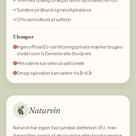
Vine med tydeligt præg af deres oprindelse (terroir)
Sundere jordbund og naturlig balance
Ofte lavt indhold af sulfitter
Ulemper
Ingen officiel EU-certificering (private mærker bruges i
stedet som fx Demeter eller Biodyvin)
Metoderne kan virke utraditionelle
Smag og kvalitet kan variere fra år til år
Naturvin
Naturvin har ingen fast juridisk definition i EU, men
fremstilles typisk af økologiske eller biodynamiske