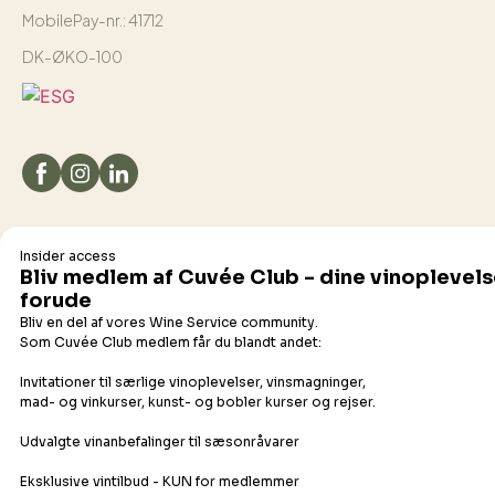
MobilePay-nr.: 41712
DK-ØKO-100
Det flydende udvalg
Champagne
Bobler
Hvidvin
Orangevin
Rosévin
Rødvin