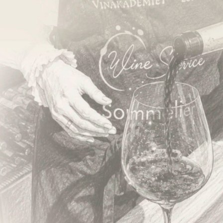
Privatlivspolitik
ESG og bæredygtighed
Øvrige politikker
FN’s Verdensmål
Fortryd dit køb
Kontakt os
ALDERSGRÆNSE
FOR SALG
ALKOHOL
ALKOHOL
MAX
OVER
6%
6%