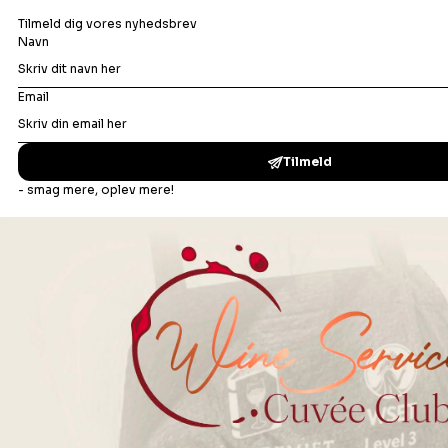
Portvin
Dessertvin
Bonusafdelingen
Madopskrifter
Vinbar
Events
Om os
Din ro i maven
Handelsbetingelser B2C
Handelsbetingelser B2B