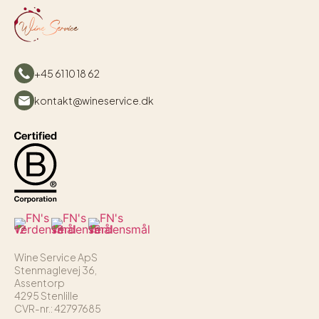
+45 61 10 18 62
kontakt@wineservice.dk
Wine Service ApS
Stenmaglevej 36,
Assentorp
4295 Stenlille
CVR-nr.: 42797685