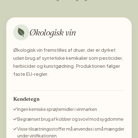
der er lavet efter alle kunstens regler! Mayno Zero er navnet
på en frygtløs rebel der satte sig op imod Napoleon. Han
hjælp de lokale bønder med at skjule fødevarer og korn, så
Napoleon ikke fik fingre i det og derved bønderne og deres
Økologisk vin
familie måtte sulte. Man ved faktisk fra gamle skrifter, at han
var meget glad for vin lavet på Dolchetto druen, og at han
Økologisk vin fremstilles af druer, der er dyrket
gerne nød vinen sammen med gode venner i Palazzo
uden brug af syntetiske kemikalier som pesticider,
Schiavina i byen Montaldo. Vinstokkene står i 280 moh. og
herbicider og kunstgødning. Produktionen følger
har rødderne plantet i kalket mergel og Limestone
faste EU-regler.
jordbund. Markens druer kommer fra vinmarker der ligger
bag vingården og grøn høstning er med til, at frembringe
mest muligt smag i druerne. Man lader drueskallerne blive i
Kendetegn
mosten i 14 dages tid og herefter får lov til at hvile
Ingen kemiske sprøjtemidler i vinmarken
sommeren over inden vinen flaskes i efteråret.
Begrænset brug af kobber og svovl mod sygdomme
Visse tilsætningsstoffer må anvendes i små mængder
under vinifikationen