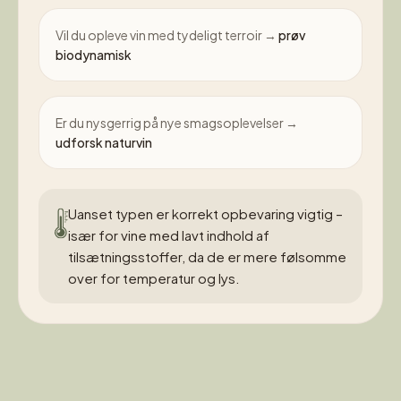
Vil du opleve vin med tydeligt terroir →
prøv
biodynamisk
Er du nysgerrig på nye smagsoplevelser →
udforsk naturvin
Uanset typen er korrekt opbevaring vigtig –
især for vine med lavt indhold af
tilsætningsstoffer, da de er mere følsomme
over for temperatur og lys.