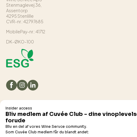
Stenmaglevej 36,
Assentorp
4295 Stenlille
CVR-nr.: 42797685
MobilePay-nr.: 41712
DK-ØKO-100
Det flydende udvalg
Champagne
Bobler