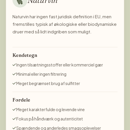
Naturvin har ingen fast juridisk definition i EU, men
fremstilles typisk af økologiske eller biodynamiske
druer med så lidt indgriben som muligt.
Kendetegn
Ingen tilsætningsstoffer eller kommerciel gær
Minimal eller ingen filtrering
Meget begrænset brug af sulfitter
Fordele
Meget karakterfulde og levende vine
Fokus på håndværk og autenticitet
Spændende og anderledes smagsoplevelser