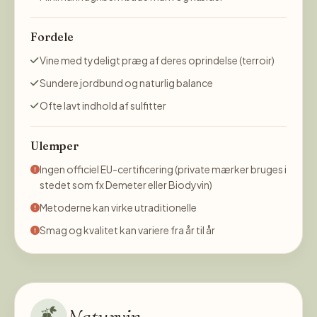
Fordele
Vine med tydeligt præg af deres oprindelse (terroir)
Sundere jordbund og naturlig balance
Ofte lavt indhold af sulfitter
Ulemper
Ingen officiel EU-certificering (private mærker bruges i
stedet som fx Demeter eller Biodyvin)
Metoderne kan virke utraditionelle
Smag og kvalitet kan variere fra år til år
Naturvin