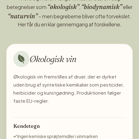
koncentrerede aromaer og struktur.
“økologisk”
“biodynamisk”
betegnelser som
,
eller
“naturvin”
– men begreberne bliver ofte forvekslet.
Kinisia Rosso Riserva er en dristig og elegant siciliansk
Her får du en klar gennemgang af forskellene.
rødvin, som er skabt af en blanding af Nero d’Avola og
Perricone – to lokale druesorter, der udtrykker den rige
jordbund i det vestlige Sicilien. Den er lagret til perfektion,
hvilket ses på vinens dybe rubinrøde nuancer med
Økologisk vin
granatrøde reflekser. Den emmer af en kompleks blanding
af modne røde frugter, krydderier, tobak og diskrete noter
af vanilje fra fadlagring.
Økologisk vin fremstilles af druer, der er dyrket
uden brug af syntetiske kemikalier som pesticider,
herbicider og kunstgødning. Produktionen følger
faste EU-regler.
Kendetegn
Ingen kemiske sprøjtemidler i vinmarken