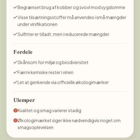
Begrænset brug af kobber og svovl mod sygdomme
Visse tilsætningsstoffer må anvendes i små mængder
under vinifikationen
Sulfitter er tilladt, men i reducerede mængder
Fordele
Skånsom for miljø og biodiversitet
Færre kemiske rester i vinen
Let at genkende via officielle økologimærker
Ulemper
Kvalitet og smag varierer stadig
Økologimærket siger ikke nødvendigvis noget om
smagsoplevelsen