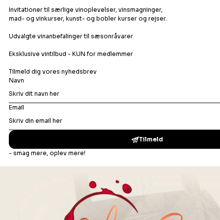
Hvidvin
Orangevin
Rosévin
Rødvin
Portvin
Dessertvin
Bonusafdelingen
Madopskrifter
Vinbar
Events
Om os