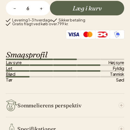
Læg i kurv
−
+
Levering 1–3 hverdage
Sikker betaling
Gratis fragt ved køb over 799 kr.
Smagsprofil
Lav syre
Høj syre
Let
Fyldig
Blød
Tannisk
Tør
Sød
Sommelierens perspektiv
I hjertet af det vestlige Sicilien, mellem havet og de
Specifikationer
bølgende bakker, ligger Cantine Birgis vinmarker.