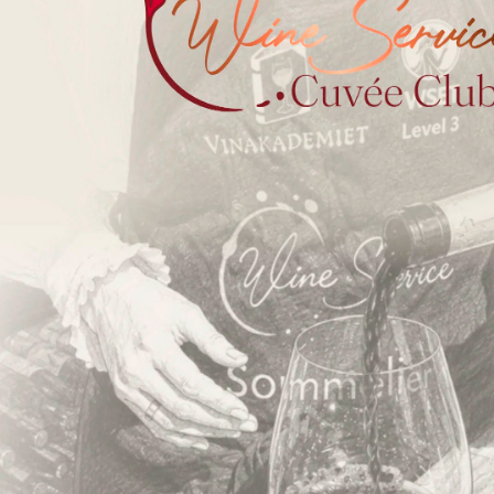
Din ro i maven
Handelsbetingelser B2C
Handelsbetingelser B2B
Privatlivspolitik
ESG og bæredygtighed
Øvrige politikker
FN’s Verdensmål
Fortryd dit køb
Kontakt os