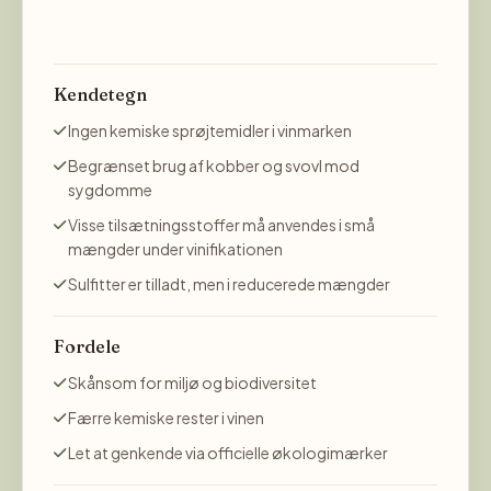
Kendetegn
Ingen kemiske sprøjtemidler i vinmarken
Begrænset brug af kobber og svovl mod
sygdomme
Visse tilsætningsstoffer må anvendes i små
mængder under vinifikationen
Sulfitter er tilladt, men i reducerede mængder
Fordele
Skånsom for miljø og biodiversitet
Færre kemiske rester i vinen
Let at genkende via officielle økologimærker