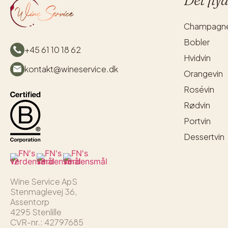
Champagn
Bobler
+45 61 10 18 62
Hvidvin
kontakt@wineservice.dk
Orangevin
Rosévin
Rødvin
Portvin
Dessertvin
Wine Service ApS
Stenmaglevej 36,
Assentorp
4295 Stenlille
CVR-nr.: 42797685