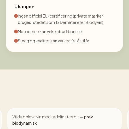
Ulemper
Ingen officiel EU-certificering (private mærker
bruges i stedet som fx Demeter eller Biodyvin)
Metoderne kan virke utraditionelle
Smag og kvalitet kan variere fra år til år
Vil du opleve vin med tydeligt terroir →
prøv
biodynamisk