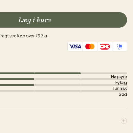
Læg i kurv
fragt ved køb over 799 kr.
Høj syre
Fyldig
Tannisk
Sød