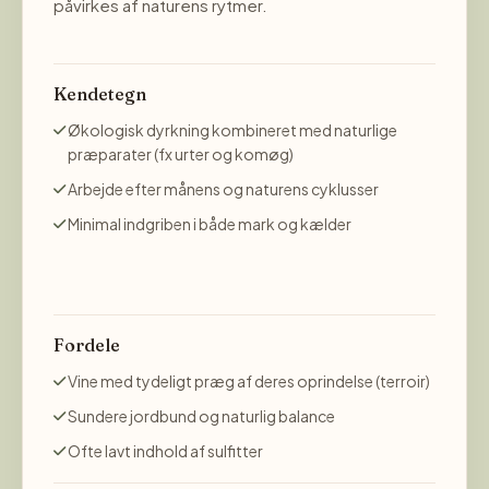
påvirkes af naturens rytmer.
Kendetegn
Økologisk dyrkning kombineret med naturlige
præparater (fx urter og komøg)
Arbejde efter månens og naturens cyklusser
Minimal indgriben i både mark og kælder
Fordele
Vine med tydeligt præg af deres oprindelse (terroir)
Sundere jordbund og naturlig balance
Ofte lavt indhold af sulfitter