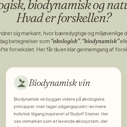
gisk, biodynamisk og nat
håndkraft så man ikke knuser druerne og gæringen a
temperaturer og i 500 liters egetræsfade. Man “stik
Hvad er forskellen?
og smag af drueskallerne. Herefter fyldes mosten p
involvering i druernes vækst og naturen får lov til, a
ændret sig markant, hvor bæredygtige og miljøvenlige
efterfølgende lader vinen hviler 3 måneder på flaske i
“økologisk”
“biodynamisk”
 dag betegnelser som
,
ell
ofte forvekslet. Her får du en klar gennemgang af fors
Biodynamisk vin
Biodynamisk vin bygger videre på økologiske
principper, men tager udgangspunkt i en mere
holistisk tilgang inspireret af Rudolf Steiner. Her
ses vinmarken som et levende økosystem, der