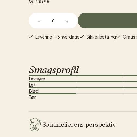
pr. flaske
−
+
Levering 1–3 hverdage
Sikker betaling
Gratis 
Smagsprofil
Lav syre
Let
Blød
Tør
Sommelierens perspektiv