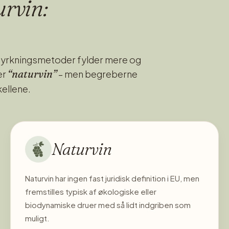
urvin:
llerede går i gang. Fermenteringen foregår ved lave
ker” til mosten / Batonnage i 12 dage hvor mosten tager farve
å franske egetræsfade á 225 Liters. Man har minimal
t gå sin gang. Man benytter kun natur gær, minimal filtrering og
 dyrkningsmetoder fylder mere og
nden den er klar til videre salg.
“naturvin”
er
– men begreberne
kellene.
Naturvin
Naturvin har ingen fast juridisk definition i EU, men
fremstilles typisk af økologiske eller
biodynamiske druer med så lidt indgriben som
muligt.