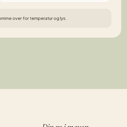
lsomme over for temperatur og lys.
Din ro i maven