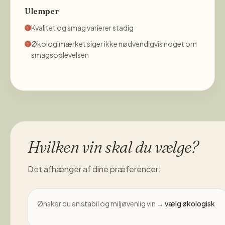
Ulemper
Kvalitet og smag varierer stadig
Økologimærket siger ikke nødvendigvis noget om
smagsoplevelsen
Hvilken vin skal du vælge?
Det afhænger af dine præferencer:
Ønsker du en stabil og miljøvenlig vin →
vælg økologisk