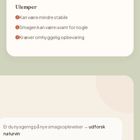
Ulemper
Kan være mindre stabile
Smagen kan være uvant for nogle
Kræver omhyggelig opbevaring
Er du nysgerrig på nye smagsoplevelser →
udforsk
naturvin