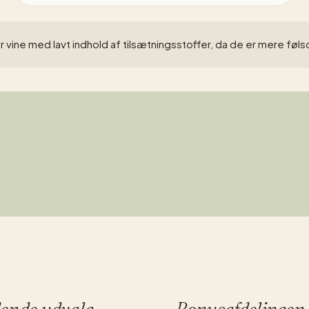
r vine med lavt indhold af tilsætningsstoffer, da de er mere fø
dende udvalg
Bonusafdelingen