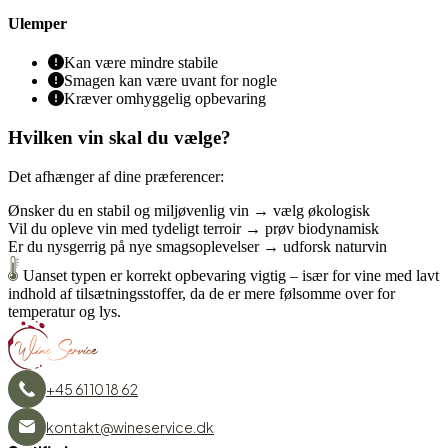
Ulemper
Kan være mindre stabile
Smagen kan være uvant for nogle
Kræver omhyggelig opbevaring
Hvilken vin skal du vælge?
Det afhænger af dine præferencer:
Ønsker du en stabil og miljøvenlig vin →
vælg økologisk
Vil du opleve vin med tydeligt terroir →
prøv biodynamisk
Er du nysgerrig på nye smagsoplevelser →
udforsk naturvin
Uanset typen er korrekt opbevaring vigtig – især for vine med lavt
indhold af tilsætningsstoffer, da de er mere følsomme over for
temperatur og lys.
+45 61 10 18 62
kontakt@wineservice.dk