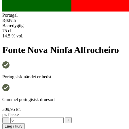
Portugal
Rødvin
Bæredygtig
75 cl
14.5 % vol.
Fonte Nova Ninfa Alfrocheiro
Portugisisk når det er bedst
Gammel portugisisk druesort
309,95
kr.
pr. flaske
−
+
Læg i kurv