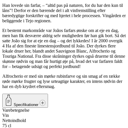
Han lovede sin farfar, – “altid pas på naturen, for du har den kun til
låns”! Derfor er den bærende del i alt vinfremstilling efter
bæredygtige forskrifter og med hjertet i hele processen. Vingården er
beliggende i Tejo regionen.
Et bestemt markområde var Joãos farfars ønske om at eje en dag,
men han fik desværre aldrig selv muligheden før han gik bort. Så det
satte João sig for at eje en dag – og det lykkedes! I år 2000 overgik
4 Ha af den fineste limestensjordbund til João. Der dyrkes flere
lokale druer her, blandt andet Sauvignon Blanc, Alfrocherio og
Touriga National. Fra disse skråninger dyrkes også druerne til denne
skønne rødvin og man får hurtigt øje på, hvad det var farfaren faldt
for – betagende udsigt og perfekt jordbund!
Alfrocherio er med sin mørke rubinfarve og sin smag af en række
røde mørke frugter og lyse urteagtige karakter, en intens rødvin der
har en dyb krydret eftersmag.
Specifikationer
Varebetegnelse
Vin
Nettoindhold
75 cl