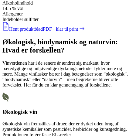
Alkoholindhold
14.5 % vol.
Allergener
Indeholder sulfitter
Hent produktblad
PDF · klar til print
Økologisk, biodynamisk og naturvin:
Hvad er forskellen?
Vinverdenen har i de senere år ændret sig markant, hvor
bæredygtige og miljøvenlige dyrkningsmetoder fylder mere og
mere. Mange vinflasker bærer i dag betegnelser som
“økologisk”
,
“biodynamisk”
eller
“naturvin”
– men begreberne bliver ofte
forvekslet. Her får du en klar gennemgang af forskellene.
Økologisk vin
Økologisk vin fremstilles af druer, der er dyrket uden brug af
syntetiske kemikalier som pesticider, herbicider og kunstgødning.
Produktionen følger faste EU-regler.