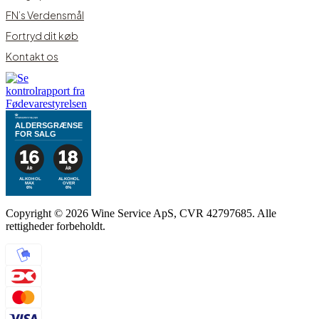
FN’s Verdensmål
Fortryd dit køb
Kontakt os
ALDERSGRÆNSE
FOR SALG
ALKOHOL
ALKOHOL
MAX
OVER
6%
6%
Copyright © 2026 Wine Service ApS, CVR 42797685. Alle
rettigheder forbeholdt.