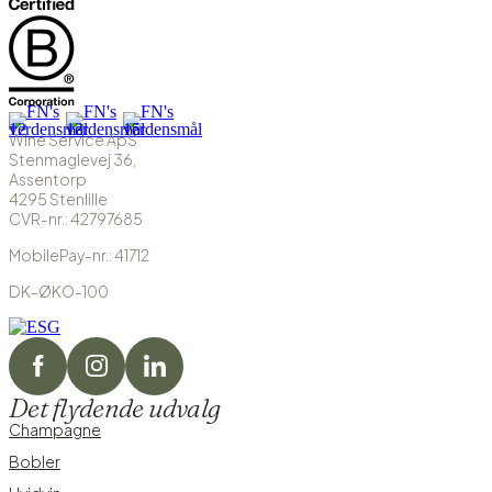
Wine Service ApS
Stenmaglevej 36,
Assentorp
4295 Stenlille
CVR-nr.: 42797685
MobilePay-nr.: 41712
DK-ØKO-100
Det flydende udvalg
Champagne
Bobler