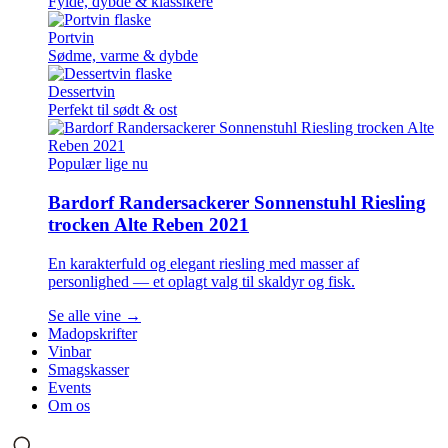
Fylde, dybde & klassikere
Portvin
Sødme, varme & dybde
Dessertvin
Perfekt til sødt & ost
Populær lige nu
Bardorf Randersackerer Sonnenstuhl Riesling
trocken Alte Reben 2021
En karakterfuld og elegant riesling med masser af
personlighed — et oplagt valg til skaldyr og fisk.
Se alle vine →
Madopskrifter
Vinbar
Smagskasser
Events
Om os
Søg