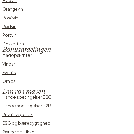
Hvidvin
Orangevin
Rosévin
Rødvin
Portvin
Dessertvin
Bonusafdelingen
Madopskrifter
Vinbar
Events
Om os
Din ro i maven
Handelsbetingelser B2C
Handelsbetingelser B2B
Privatlivspolitik
ESG og bæredygtighed
Øvrige politikker