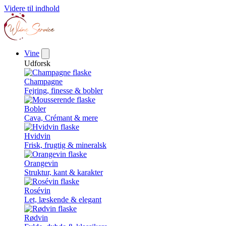
Videre til indhold
Vine
Udforsk
Champagne
Fejring, finesse & bobler
Bobler
Cava, Crémant & mere
Hvidvin
Frisk, frugtig & mineralsk
Orangevin
Struktur, kant & karakter
Rosévin
Let, læskende & elegant
Rødvin