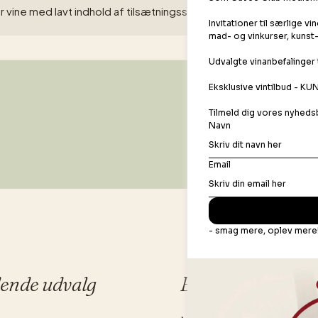
r vine med lavt indhold af tilsætningsstoffer, da de er mere fø
dende udvalg
Bonusafdelingen