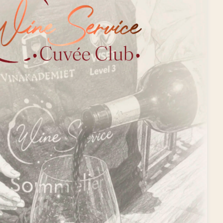
Handelsbetingelser B2C
Handelsbetingelser B2B
Privatlivspolitik
ESG og bæredygtighed
Øvrige politikker
FN’s Verdensmål
Fortryd dit køb
Kontakt os
ALDERSGRÆNSE
FOR SALG