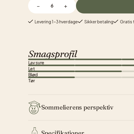
−
+
Levering 1–3 hverdage
Sikker betaling
Gratis 
Smagsprofil
Lav syre
Let
Blød
Tør
Sommelierens perspektiv
Motturas vinrejse begyndte i 1927, da oldefar Pasqu
Specifikationer
generation, Antonio og hans barnebarn Barbara, og e