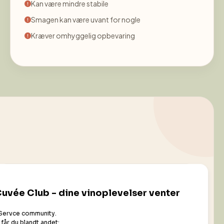
Kan være mindre stabile
Smagen kan være uvant for nogle
Kræver omhyggelig opbevaring
Er du nysgerrig på nye smagsoplevelser →
udforsk
naturvin