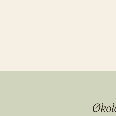
Økolo