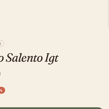
l.
 Salento Igt
l
%