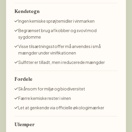
Kendetegn
Ingen kemiske sprøjtemidler i vinmarken
Begrænset brug af kobber og svovl mod
sygdomme
Visse tilsætningsstoffer må anvendes i små
mængder under vinifikationen
Sulfitter er tilladt, men i reducerede mængder
Fordele
Skånsom for miljø og biodiversitet
Færre kemiske rester i vinen
Let at genkende via officielle økologimærker
Ulemper