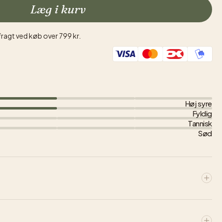
Læg i kurv
fragt ved køb over 799 kr.
Høj syre
Fyldig
Tannisk
Sød
ale grundlagde vingården. I dag drives den af fjerde
r fortsat en af Apuliens største familieejede vingårde. Vinene