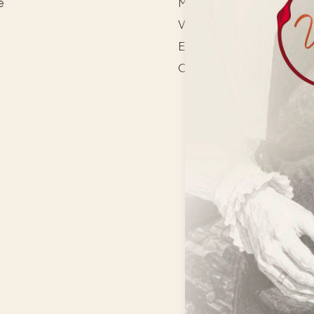
e
Madopskrifter
Vinbar
Events
Om os