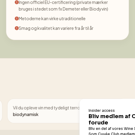
Ingen officiel EU-certificering (private mærker
bruges i stedet som fx Demeter eller Biodyvin)
Metoderne kan virke utraditionelle
Smag og kvalitet kan variere fra år til år
Vil du opleve vin med tydeligt terroir →
prøv
biodynamisk