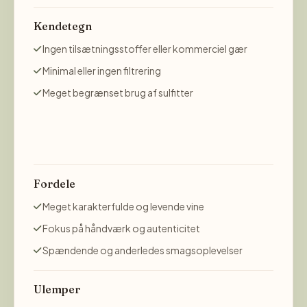
Kendetegn
Ingen tilsætningsstoffer eller kommerciel gær
Minimal eller ingen filtrering
Meget begrænset brug af sulfitter
Fordele
Meget karakterfulde og levende vine
Fokus på håndværk og autenticitet
Spændende og anderledes smagsoplevelser
Ulemper