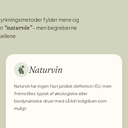
 dyrkningsmetoder fylder mere og
“naturvin”
er
– men begreberne
kellene.
Naturvin
Naturvin har ingen fast juridisk definition i EU, men
fremstilles typisk af økologiske eller
biodynamiske druer med så lidt indgriben som
muligt.