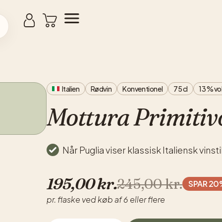
Italien
Rødvin
Konventionel
75 cl
13 % vo
Mottura Primitivo
Når Puglia viser klassisk Italiensk vinsti
195,00
kr.
245,00
kr.
SPAR 20
pr. flaske ved køb af 6 eller flere