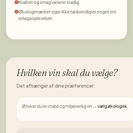
Kvalitet og smag varierer stadig
Økologimærket siger ikke nødvendigvis noget om
smagsoplevelsen
Hvilken vin skal du vælge?
Det afhænger af dine præferencer:
Ønsker du en stabil og miljøvenlig vin →
vælg økologisk