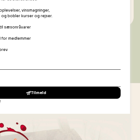
lsomme over for temperatur og lys.
Din ro i maven