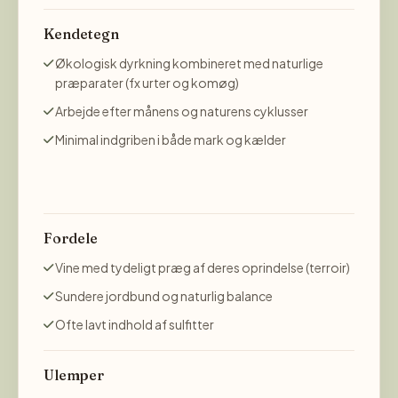
Kendetegn
Økologisk dyrkning kombineret med naturlige
præparater (fx urter og komøg)
Arbejde efter månens og naturens cyklusser
Minimal indgriben i både mark og kælder
Fordele
Vine med tydeligt præg af deres oprindelse (terroir)
Sundere jordbund og naturlig balance
Ofte lavt indhold af sulfitter
Ulemper