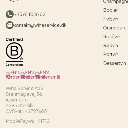
Champagn
Bobler
+45 61 10 18 62
Hvidvin
kontakt@wineservice.dk
Orangevin
Rosévin
Rødvin
Portvin
Dessertvin
Wine Service ApS
Stenmaglevej 36,
Assentorp
4295 Stenlille
CVR-nr.: 42797685
MobilePay-nr.: 41712