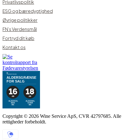
Privatlivspolitik
ESG og bæredygtighed
Øvrige politikker
FN’s Verdensmål
Fortryd dit køb
Kontakt os
ALDERSGRÆNSE
FOR SALG
ALKOHOL
ALKOHOL
MAX
OVER
6%
6%
Copyright © 2026 Wine Service ApS, CVR 42797685. Alle
rettigheder forbeholdt.