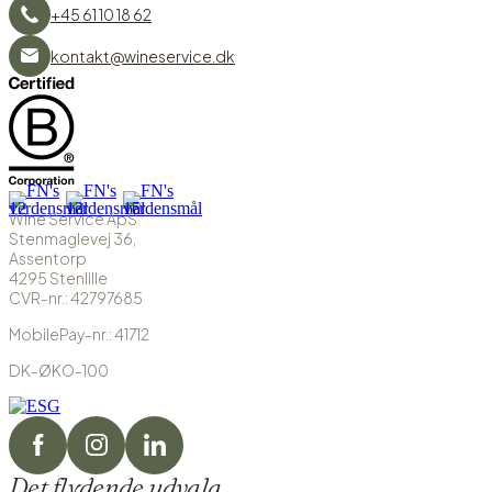
+45 61 10 18 62
kontakt@wineservice.dk
Wine Service ApS
Stenmaglevej 36,
Assentorp
4295 Stenlille
CVR-nr.: 42797685
MobilePay-nr.: 41712
DK-ØKO-100
Det flydende udvalg