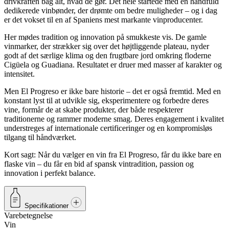
drivkraften bag alt, hvad de gør. Det hele startede med en håndfuld
dedikerede vinbønder, der drømte om bedre muligheder – og i dag
er det vokset til en af Spaniens mest markante vinproducenter.
Her mødes tradition og innovation på smukkeste vis. De gamle
vinmarker, der strækker sig over det højtliggende plateau, nyder
godt af det særlige klima og den frugtbare jord omkring floderne
Cigüela og Guadiana. Resultatet er druer med masser af karakter og
intensitet.
Men El Progreso er ikke bare historie – det er også fremtid. Med en
konstant lyst til at udvikle sig, eksperimentere og forbedre deres
vine, formår de at skabe produkter, der både respekterer
traditionerne og rammer moderne smag. Deres engagement i kvalitet
understreges af internationale certificeringer og en kompromisløs
tilgang til håndværket.
Kort sagt: Når du vælger en vin fra El Progreso, får du ikke bare en
flaske vin – du får en bid af spansk vintradition, passion og
innovation i perfekt balance.
Specifikationer
Varebetegnelse
Vin