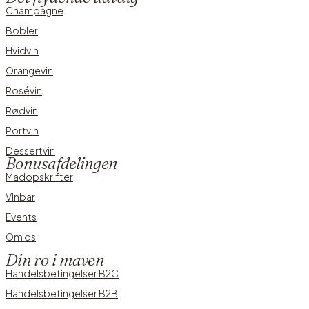
Champagne
Bobler
Hvidvin
Orangevin
Rosévin
Rødvin
Portvin
Dessertvin
Bonusafdelingen
Madopskrifter
Vinbar
Events
Om os
Din ro i maven
Handelsbetingelser B2C
Handelsbetingelser B2B