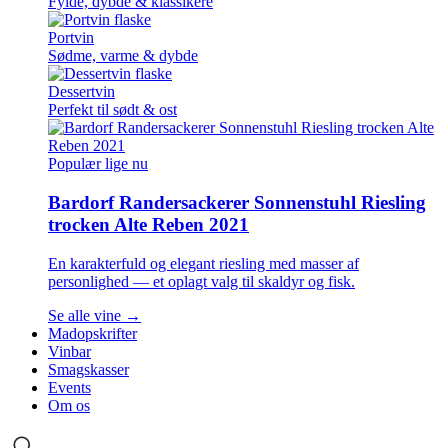
Fylde, dybde & klassikere
Portvin
Sødme, varme & dybde
Dessertvin
Perfekt til sødt & ost
Populær lige nu
Bardorf Randersackerer Sonnenstuhl Riesling
trocken Alte Reben 2021
En karakterfuld og elegant riesling med masser af
personlighed — et oplagt valg til skaldyr og fisk.
Se alle vine →
Madopskrifter
Vinbar
Smagskasser
Events
Om os
Søg