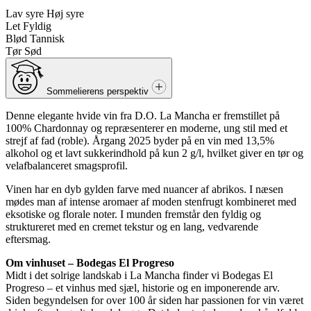
Lav syre
Høj syre
Let
Fyldig
Blød
Tannisk
Tør
Sød
Sommelierens perspektiv
Denne elegante hvide vin fra D.O. La Mancha er fremstillet på
100% Chardonnay og repræsenterer en moderne, ung stil med et
strejf af fad (roble). Årgang 2025 byder på en vin med 13,5%
alkohol og et lavt sukkerindhold på kun 2 g/l, hvilket giver en tør og
velafbalanceret smagsprofil.
Vinen har en dyb gylden farve med nuancer af abrikos. I næsen
mødes man af intense aromaer af moden stenfrugt kombineret med
eksotiske og florale noter. I munden fremstår den fyldig og
struktureret med en cremet tekstur og en lang, vedvarende
eftersmag.
Om vinhuset – Bodegas El Progreso
Midt i det solrige landskab i La Mancha finder vi Bodegas El
Progreso – et vinhus med sjæl, historie og en imponerende arv.
Siden begyndelsen for over 100 år siden har passionen for vin været