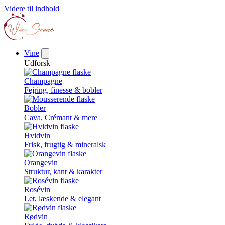
Videre til indhold
Vine
Udforsk
Champagne
Fejring, finesse & bobler
Bobler
Cava, Crémant & mere
Hvidvin
Frisk, frugtig & mineralsk
Orangevin
Struktur, kant & karakter
Rosévin
Let, læskende & elegant
Rødvin