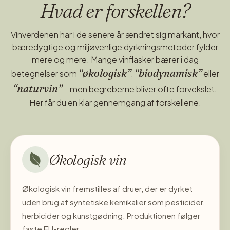
Indeholder sulfitter
Hvad er forskellen?
Vinverdenen har i de senere år ændret sig markant, hvor
bæredygtige og miljøvenlige dyrkningsmetoder fylder
mere og mere. Mange vinflasker bærer i dag
“økologisk”
“biodynamisk”
betegnelser som
,
eller
“naturvin”
– men begreberne bliver ofte forvekslet.
Her får du en klar gennemgang af forskellene.
Økologisk vin
Økologisk vin fremstilles af druer, der er dyrket
uden brug af syntetiske kemikalier som pesticider,
herbicider og kunstgødning. Produktionen følger
faste EU-regler.