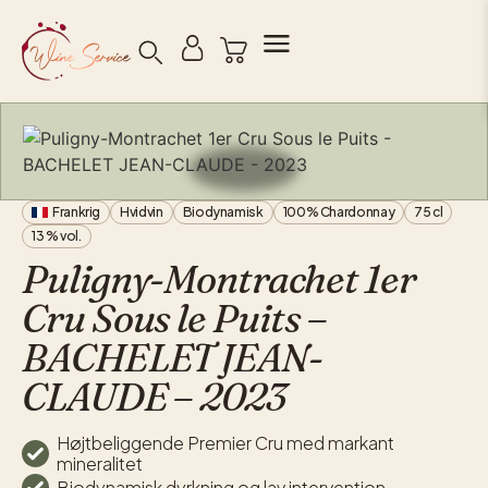
Søg
Frankrig
Hvidvin
Biodynamisk
100% Chardonnay
75 cl
13 % vol.
Puligny-Montrachet 1er
Cru Sous le Puits –
BACHELET JEAN-
CLAUDE – 2023
Højtbeliggende Premier Cru med markant
mineralitet
Biodynamisk dyrkning og lav intervention