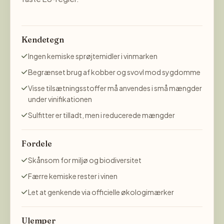
Kendetegn
Ingen kemiske sprøjtemidler i vinmarken
Begrænset brug af kobber og svovl mod sygdomme
Visse tilsætningsstoffer må anvendes i små mængder
under vinifikationen
Sulfitter er tilladt, men i reducerede mængder
Fordele
Skånsom for miljø og biodiversitet
Færre kemiske rester i vinen
Let at genkende via officielle økologimærker
Ulemper