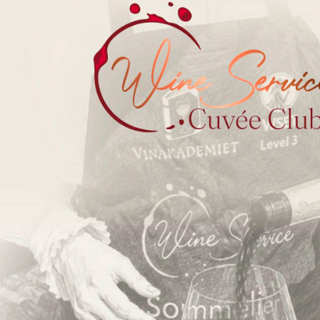
Om os
Din ro i maven
Handelsbetingelser B2C
Handelsbetingelser B2B
Privatlivspolitik
ESG og bæredygtighed
Øvrige politikker
FN’s Verdensmål
Fortryd dit køb
Kontakt os