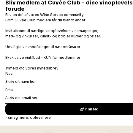
Det flydende udvalg
Champagne
Bobler
Hvidvin
Orangevin
Rosévin
Rødvin
Portvin
Dessertvin
Bonusafdelingen
Madopskrifter
Vinbar
Events