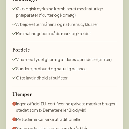
Økologisk dyrkning kombineret med naturlige
præparater (fx urter og komøg)
Arbejde efter månens og naturens cyklusser
Minimal indgriben i både mark og kælder
Fordele
Vine med tydeligt præg af deres oprindelse (terroir)
Sundere jordbund og naturlig balance
Ofte lavt indhold af sulfitter
Ulemper
Ingen officiel EU-certificering (private mærker bruges i
stedet som fx Demeter eller Biodyvin)
Metoderne kan virke utraditionelle
Smag og kvalitet kan variere fra år til år