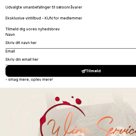
Orangevin
Rosévin
Rødvin
Portvin
Dessertvin
Bonusafdelingen
Madopskrifter
Vinbar
Events
Om os
Din ro i maven