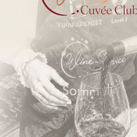
Handelsbetingelser B2C
Handelsbetingelser B2B
Privatlivspolitik
ESG og bæredygtighed
Øvrige politikker
FN’s Verdensmål
Fortryd dit køb
Kontakt os
ALDERSGRÆNSE
FOR SALG