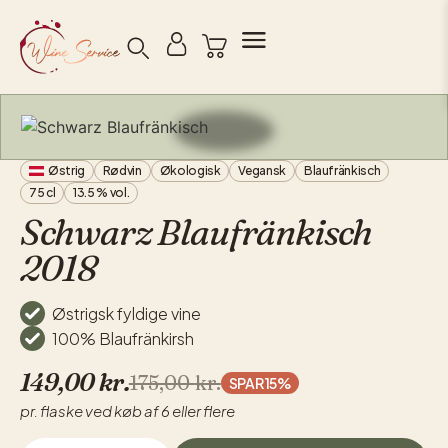
Søg
Østrig
Rødvin
Økologisk
Vegansk
Blaufränkisch
75 cl
13.5 % vol.
Schwarz Blaufränkisch
2018
Østrigsk fyldige vine
100% Blaufränkirsh
149,00
kr.
175,00
kr.
SPAR 15%
pr. flaske ved køb af 6 eller flere