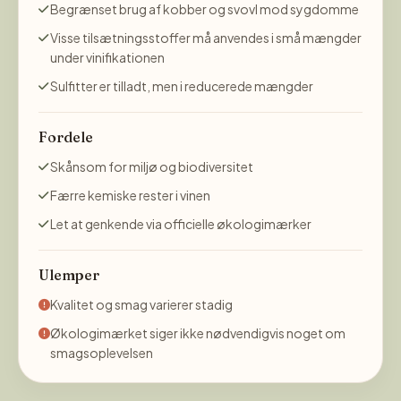
Begrænset brug af kobber og svovl mod sygdomme
Visse tilsætningsstoffer må anvendes i små mængder
under vinifikationen
Sulfitter er tilladt, men i reducerede mængder
Fordele
Skånsom for miljø og biodiversitet
Færre kemiske rester i vinen
Let at genkende via officielle økologimærker
Ulemper
Kvalitet og smag varierer stadig
Økologimærket siger ikke nødvendigvis noget om
smagsoplevelsen