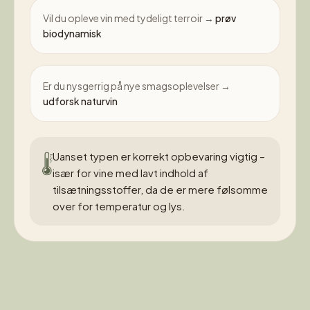
Vil du opleve vin med tydeligt terroir →
prøv
biodynamisk
Er du nysgerrig på nye smagsoplevelser →
udforsk naturvin
Uanset typen er korrekt opbevaring vigtig –
især for vine med lavt indhold af
tilsætningsstoffer, da de er mere følsomme
over for temperatur og lys.