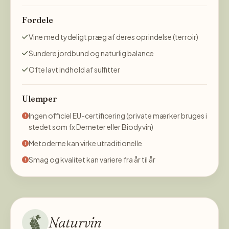
Fordele
Vine med tydeligt præg af deres oprindelse (terroir)
Sundere jordbund og naturlig balance
Ofte lavt indhold af sulfitter
Ulemper
Ingen officiel EU-certificering (private mærker bruges i
stedet som fx Demeter eller Biodyvin)
Metoderne kan virke utraditionelle
Smag og kvalitet kan variere fra år til år
Naturvin