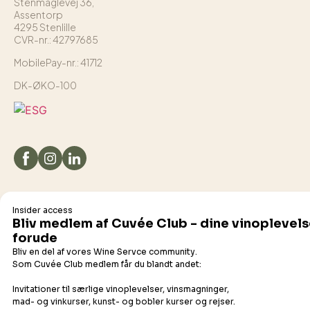
Stenmaglevej 36,
Assentorp
4295 Stenlille
CVR-nr.: 42797685
MobilePay-nr.: 41712
DK-ØKO-100
Det flydende udvalg
Champagne
Bobler
Hvidvin