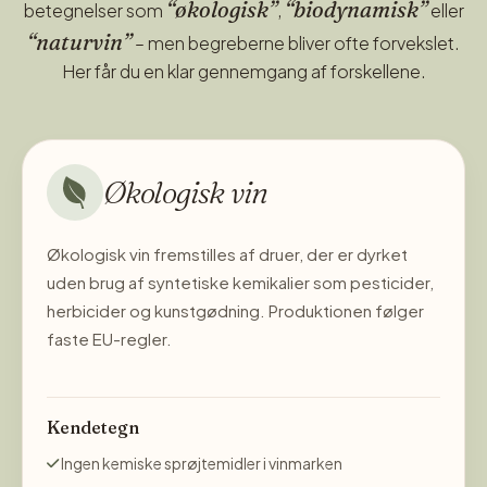
bedst!
“økologisk”
“biodynamisk”
betegnelser som
,
eller
“naturvin”
– men begreberne bliver ofte forvekslet.
Her får du en klar gennemgang af forskellene.
Økologisk vin
Økologisk vin fremstilles af druer, der er dyrket
uden brug af syntetiske kemikalier som pesticider,
herbicider og kunstgødning. Produktionen følger
faste EU-regler.
Kendetegn
Ingen kemiske sprøjtemidler i vinmarken