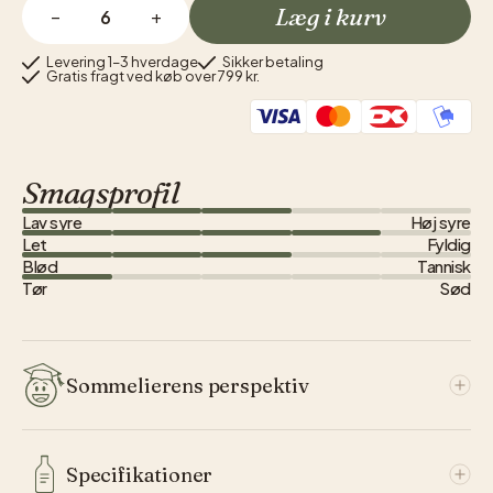
Læg i kurv
−
+
Levering 1–3 hverdage
Sikker betaling
Gratis fragt ved køb over 799 kr.
Smagsprofil
Lav syre
Høj syre
Let
Fyldig
Blød
Tannisk
Tør
Sød
Sommelierens perspektiv
Weingut Schwarz er en familie ejet vingård i det vestlige
Specifikationer
Østrig, – nærmere byen Salzburg, hvor de smukke barok