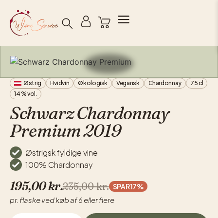
Søg
Østrig
Hvidvin
Økologisk
Vegansk
Chardonnay
75 cl
14 % vol.
Schwarz Chardonnay
Premium 2019
Østrigsk fyldige vine
100% Chardonnay
195,00
kr.
235,00
kr.
SPAR 17%
pr. flaske ved køb af 6 eller flere