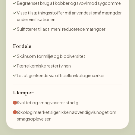
Begrænset brug af kobber og svovl mod sygdomme
Visse tilsætningsstoffer må anvendes i små mængder
under vinifikationen
Sulfitter er tilladt, men i reducerede mængder
Fordele
Skånsom for miljø og biodiversitet
Færre kemiske rester i vinen
Let at genkende via officielle økologimærker
Ulemper
Kvalitet og smag varierer stadig
Økologimærket siger ikke nødvendigvis noget om
smagsoplevelsen