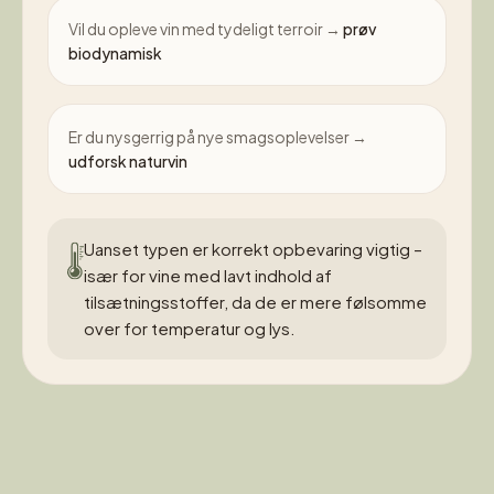
Vil du opleve vin med tydeligt terroir →
prøv
biodynamisk
Er du nysgerrig på nye smagsoplevelser →
udforsk naturvin
Uanset typen er korrekt opbevaring vigtig –
især for vine med lavt indhold af
tilsætningsstoffer, da de er mere følsomme
over for temperatur og lys.