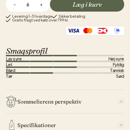
Læg i kurv
−
+
Levering 1–3 hverdage
Sikker betaling
Gratis fragt ved køb over 799 kr.
Smagsprofil
Lav syre
Høj syre
Let
Fyldig
Blød
Tannisk
Tør
Sød
Sommelierens perspektiv
Weingut Schwarz er en familie ejet vingård i det vestlige
Specifikationer
Østrig, – nærmere byen Salzburg, hvor de smukke barok