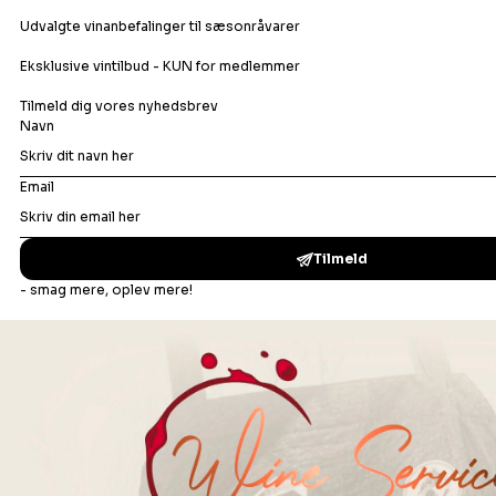
Orangevin
Rosévin
Rødvin
Portvin
Dessertvin
Bonusafdelingen
Madopskrifter
Vinbar
Events
Om os
Din ro i maven