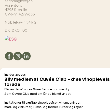
Stenmaglevej 36,
Assentorp
4295 Stenlille
CVR-nr.: 42797685
MobilePay-nr.: 41712
DK-ØKO-100
Det flydende udvalg
Champagne
Bobler
Hvidvin