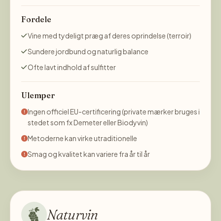
Fordele
Vine med tydeligt præg af deres oprindelse (terroir)
Sundere jordbund og naturlig balance
Ofte lavt indhold af sulfitter
Ulemper
Ingen officiel EU-certificering (private mærker bruges i
stedet som fx Demeter eller Biodyvin)
Metoderne kan virke utraditionelle
Smag og kvalitet kan variere fra år til år
Naturvin