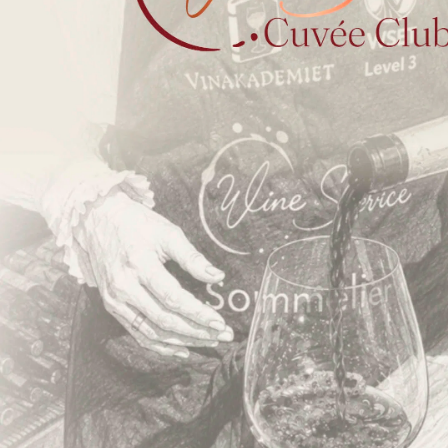
Handelsbetingelser B2C
Handelsbetingelser B2B
Privatlivspolitik
ESG og bæredygtighed
Øvrige politikker
FN’s Verdensmål
Fortryd dit køb
Kontakt os
ALDERSGRÆNSE
FOR SALG