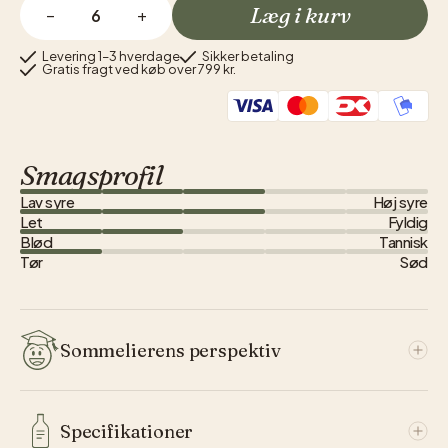
Læg i kurv
−
+
Levering 1–3 hverdage
Sikker betaling
Gratis fragt ved køb over 799 kr.
Smagsprofil
Lav syre
Høj syre
Let
Fyldig
Blød
Tannisk
Tør
Sød
Sommelierens perspektiv
Weingut Schwarz er en familieejet vingård i det vestlige
Specifikationer
Østrig, – nærmere byen Salzburg, hvor de smukke