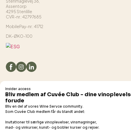
Stenmaglevej 36,
Assentorp
4295 Stenlille
CVR-nr.: 42797685
MobilePay-nr.: 41712
DK-ØKO-100
Det flydende udvalg
Champagne
Bobler
Hvidvin