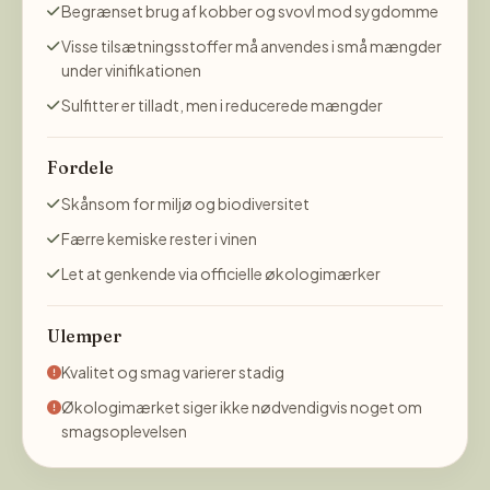
Begrænset brug af kobber og svovl mod sygdomme
Visse tilsætningsstoffer må anvendes i små mængder
under vinifikationen
Sulfitter er tilladt, men i reducerede mængder
Fordele
Skånsom for miljø og biodiversitet
Færre kemiske rester i vinen
Let at genkende via officielle økologimærker
Ulemper
Kvalitet og smag varierer stadig
Økologimærket siger ikke nødvendigvis noget om
smagsoplevelsen