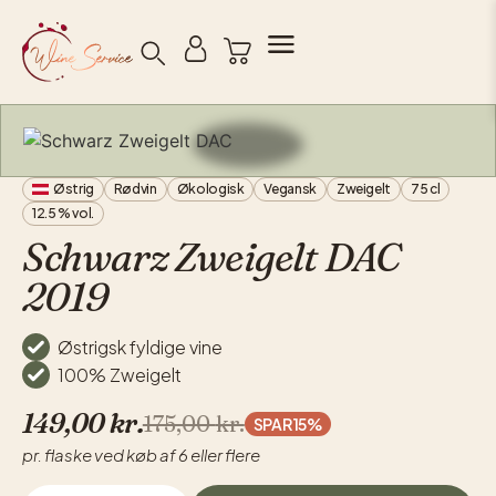
Søg
Østrig
Rødvin
Økologisk
Vegansk
Zweigelt
75 cl
12.5 % vol.
Schwarz Zweigelt DAC
2019
Østrigsk fyldige vine
100% Zweigelt
149,00
kr.
175,00
kr.
SPAR 15%
pr. flaske ved køb af 6 eller flere