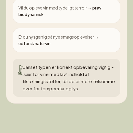
Vil du opleve vin med tydeligt terroir →
prøv
biodynamisk
Er du nysgerrig på nye smagsoplevelser →
udforsk naturvin
Uanset typen er korrekt opbevaring vigtig –
især for vine med lavt indhold af
tilsætningsstoffer, da de er mere følsomme
over for temperatur og lys.