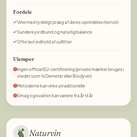
Fordele
Vine med tydeligt præg af deres oprindelse (terroir)
Sundere jordbund og naturlig balance
Ofte lavt indhold af sulfitter
Ulemper
Ingen officiel EU-certificering (private mærker bruges i
stedet som fx Demeter eller Biodyvin)
Metoderne kan virke utraditionelle
Smag og kvalitet kan variere fra år til år
Naturvin