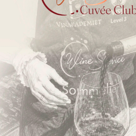
Handelsbetingelser B2C
Handelsbetingelser B2B
Privatlivspolitik
ESG og bæredygtighed
Øvrige politikker
FN’s Verdensmål
Fortryd dit køb
Kontakt os
ALDERSGRÆNSE
FOR SALG