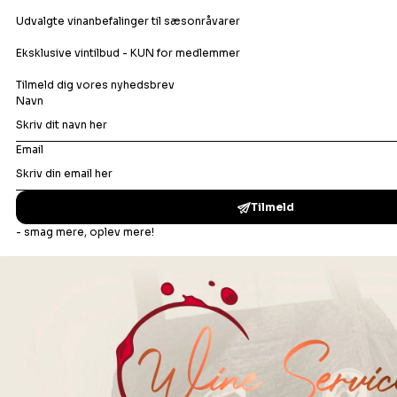
Orangevin
Rosévin
Rødvin
Portvin
Dessertvin
Bonusafdelingen
Madopskrifter
Vinbar
Events
Om os
Din ro i maven