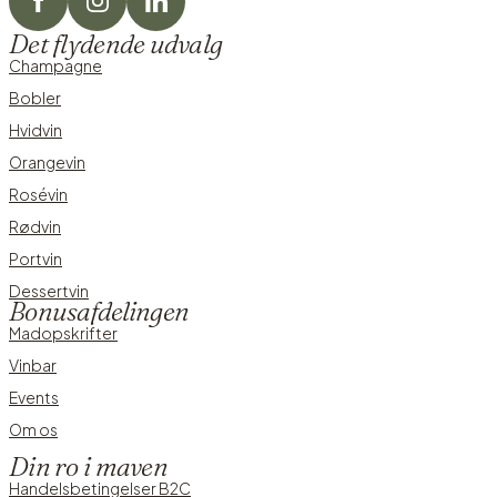
Det flydende udvalg
Champagne
Bobler
Hvidvin
Orangevin
Rosévin
Rødvin
Portvin
Dessertvin
Bonusafdelingen
Madopskrifter
Vinbar
Events
Om os
Din ro i maven
Handelsbetingelser B2C