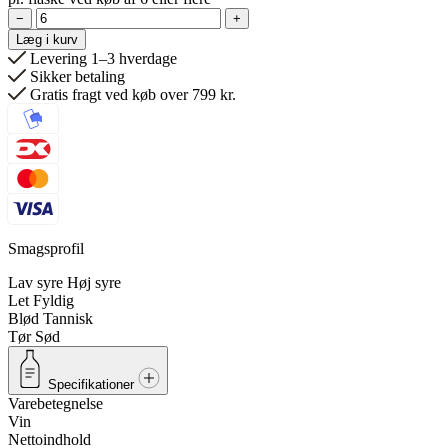
−
+
Læg i kurv
Levering 1–3 hverdage
Sikker betaling
Gratis fragt ved køb over 799 kr.
Smagsprofil
Lav syre
Høj syre
Let
Fyldig
Blød
Tannisk
Tør
Sød
Specifikationer
Varebetegnelse
Vin
Nettoindhold