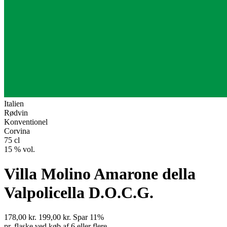
Italien
Rødvin
Konventionel
Corvina
75 cl
15 % vol.
Villa Molino Amarone della
Valpolicella D.O.C.G.
178,00
kr.
199,00
kr.
Spar 11%
pr. flaske ved køb af 6 eller flere