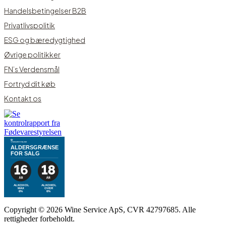
Handelsbetingelser B2B
Privatlivspolitik
ESG og bæredygtighed
Øvrige politikker
FN’s Verdensmål
Fortryd dit køb
Kontakt os
ALDERSGRÆNSE
FOR SALG
ALKOHOL
ALKOHOL
MAX
OVER
6%
6%
Copyright © 2026 Wine Service ApS, CVR 42797685. Alle
rettigheder forbeholdt.