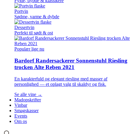
Fylde, dybde & klassikere
Portvin
Sødme, varme & dybde
Dessertvin
Perfekt til sødt & ost
Populær lige nu
Bardorf Randersackerer Sonnenstuhl Riesling
trocken Alte Reben 2021
En karakterfuld og elegant riesling med masser af
personlighed — et oplagt valg til skaldyr og fisk.
Se alle vine →
Madopskrifter
Vinbar
Smagskasser
Events
Om os
Søg