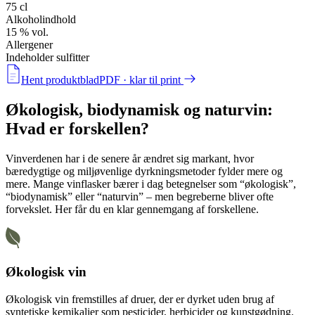
75 cl
Alkoholindhold
15 % vol.
Allergener
Indeholder sulfitter
Hent produktblad
PDF · klar til print
Økologisk, biodynamisk og naturvin:
Hvad er forskellen?
Vinverdenen har i de senere år ændret sig markant, hvor
bæredygtige og miljøvenlige dyrkningsmetoder fylder mere og
mere. Mange vinflasker bærer i dag betegnelser som
“økologisk”
,
“biodynamisk”
eller
“naturvin”
– men begreberne bliver ofte
forvekslet. Her får du en klar gennemgang af forskellene.
Økologisk vin
Økologisk vin fremstilles af druer, der er dyrket uden brug af
syntetiske kemikalier som pesticider, herbicider og kunstgødning.