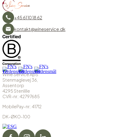
+45 61 10 18 62
kontakt@wineservice.dk
Wine Service ApS
Stenmaglevej 36,
Assentorp
4295 Stenlille
CVR-nr.: 42797685
MobilePay-nr.: 41712
DK-ØKO-100