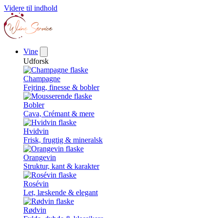
Videre til indhold
Vine
Udforsk
Champagne
Fejring, finesse & bobler
Bobler
Cava, Crémant & mere
Hvidvin
Frisk, frugtig & mineralsk
Orangevin
Struktur, kant & karakter
Rosévin
Let, læskende & elegant
Rødvin