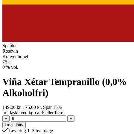
Spanien
Rosévin
Konventionel
75 cl
0 % vol.
Viña Xétar Tempranillo (0,0%
Alkoholfri)
149,00
kr.
175,00
kr.
Spar 15%
pr. flaske ved køb af 6 eller flere
−
+
Læg i kurv
Levering 1–3 hverdage