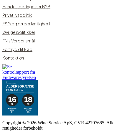
Handelsbetingelser B2B
Privatlivspolitik
ESG og bæredygtighed
Øvrige politikker
FN’s Verdensmål
Fortryd dit køb
Kontakt os
ALDERSGRÆNSE
FOR SALG
ALKOHOL
ALKOHOL
MAX
OVER
6%
6%
Copyright © 2026 Wine Service ApS, CVR 42797685. Alle
rettigheder forbeholdt.