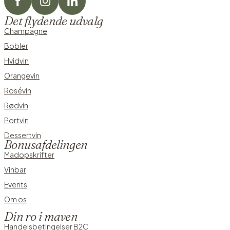
Det flydende udvalg
Champagne
Bobler
Hvidvin
Orangevin
Rosévin
Rødvin
Portvin
Dessertvin
Bonusafdelingen
Madopskrifter
Vinbar
Events
Om os
Din ro i maven
Handelsbetingelser B2C