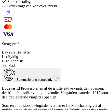
Sikker betaling
Gratis fragt ved køb over 799 kr.
Smagsprofil
Lav syre
Høj syre
Let
Fyldig
Blød
Tannisk
Tør
Sød
Sommelierens perspektiv
Bodegas El Progreso er en af de ældste aktive vingårde i Spanien,
der både fremstiller vin og olivenolie. Vingården startede i 1917 som
den tredje største vingård i Spanien.
Som en af de største vingårde i verden er La Mancha omgivet af
unikke omgivelser ved foden af Montes de Toledo, mens dens jorde