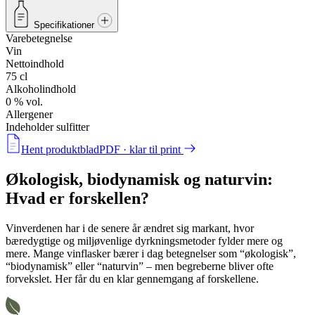
Specifikationer
Varebetegnelse
Vin
Nettoindhold
75 cl
Alkoholindhold
0 % vol.
Allergener
Indeholder sulfitter
Hent produktblad
PDF · klar til print
Økologisk, biodynamisk og naturvin:
Hvad er forskellen?
Vinverdenen har i de senere år ændret sig markant, hvor
bæredygtige og miljøvenlige dyrkningsmetoder fylder mere og
mere. Mange vinflasker bærer i dag betegnelser som
“økologisk”
,
“biodynamisk”
eller
“naturvin”
– men begreberne bliver ofte
forvekslet. Her får du en klar gennemgang af forskellene.