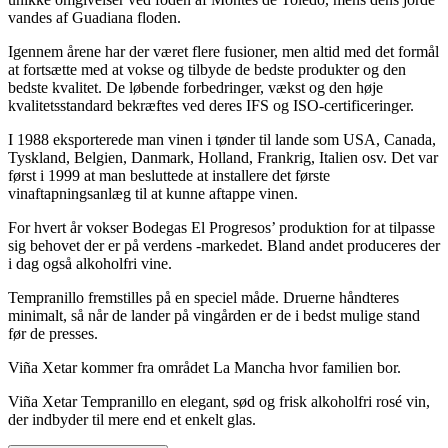
vandes af Guadiana floden.
Igennem årene har der været flere fusioner, men altid med det formål
at fortsætte med at vokse og tilbyde de bedste produkter og den
bedste kvalitet. De løbende forbedringer, vækst og den høje
kvalitetsstandard bekræftes ved deres IFS og ISO-certificeringer.
I 1988 eksporterede man vinen i tønder til lande som USA, Canada,
Tyskland, Belgien, Danmark, Holland, Frankrig, Italien osv. Det var
først i 1999 at man besluttede at installere det første
vinaftapningsanlæg til at kunne aftappe vinen.
For hvert år vokser Bodegas El Progresos’ produktion for at tilpasse
sig behovet der er på verdens -markedet. Bland andet produceres der
i dag også alkoholfri vine.
Tempranillo fremstilles på en speciel måde. Druerne håndteres
minimalt, så når de lander på vingården er de i bedst mulige stand
før de presses.
Viña Xetar kommer fra området La Mancha hvor familien bor.
Viña Xetar Tempranillo en elegant, sød og frisk alkoholfri rosé vin,
der indbyder til mere end et enkelt glas.