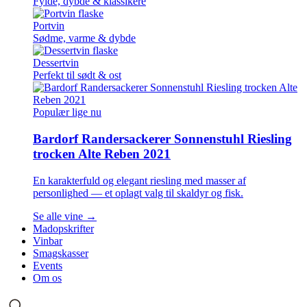
Fylde, dybde & klassikere
Portvin
Sødme, varme & dybde
Dessertvin
Perfekt til sødt & ost
Populær lige nu
Bardorf Randersackerer Sonnenstuhl Riesling
trocken Alte Reben 2021
En karakterfuld og elegant riesling med masser af
personlighed — et oplagt valg til skaldyr og fisk.
Se alle vine →
Madopskrifter
Vinbar
Smagskasser
Events
Om os
Søg