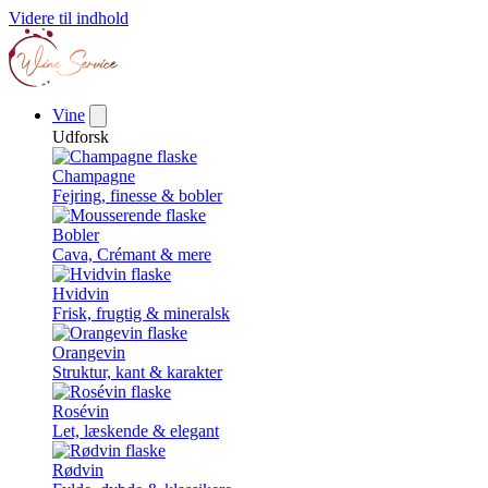
Videre til indhold
Vine
Udforsk
Champagne
Fejring, finesse & bobler
Bobler
Cava, Crémant & mere
Hvidvin
Frisk, frugtig & mineralsk
Orangevin
Struktur, kant & karakter
Rosévin
Let, læskende & elegant
Rødvin