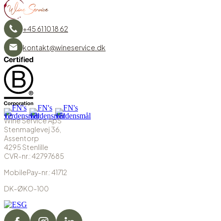
+45 61 10 18 62
kontakt@wineservice.dk
Wine Service ApS
Stenmaglevej 36,
Assentorp
4295 Stenlille
CVR-nr.: 42797685
MobilePay-nr.: 41712
DK-ØKO-100