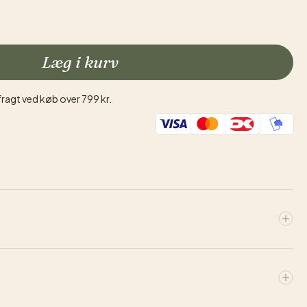
Læg i kurv
fragt ved køb over 799 kr.
ndende vine med hver deres unikke karakter.
rd er en intens og fyldig vin med noter af mørke kirsebær,
 Amarone-metoden skabes en kompleks vin med lang eftersmag