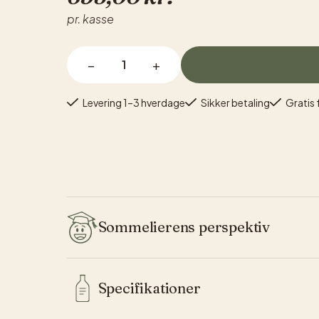
pr. kasse
−
+
Levering 1–3 hverdage
Sikker betaling
Gratis 
Sommelierens perspektiv
I “Roskilde Dyrskue Smagskassen” finder du to spæ
Specifikationer
Den danske rødvin Sort Lagune fra Vesterhave Vingaa
solbær, lakrids og mørk chokolade. Inspireret af