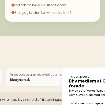
Metoderne kan virke utraditionelle
Smag og kvalitet kan variere fra år til år
Vil du opleve vin med tydeligt terroir →
prøv
biodynamisk
r vine med lavt indhold af tilsætningsstoffer, da de er mere fø