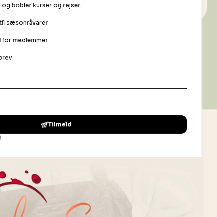
Din ro i maven
Handelsbetingelser B2C
Handelsbetingelser B2B