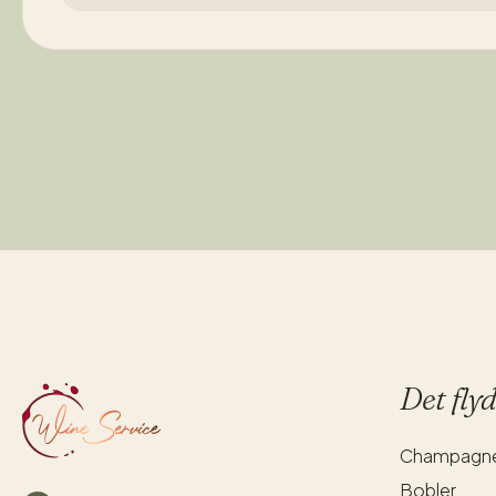
Det fly
Champagn
Bobler