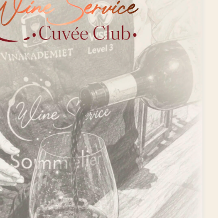
Privatlivspolitik
ESG og bæredygtighed
Øvrige politikker
FN’s Verdensmål
Fortryd dit køb
Kontakt os
ALDERSGRÆNSE
FOR SALG
ALKOHOL
ALKOHOL
MAX
OVER