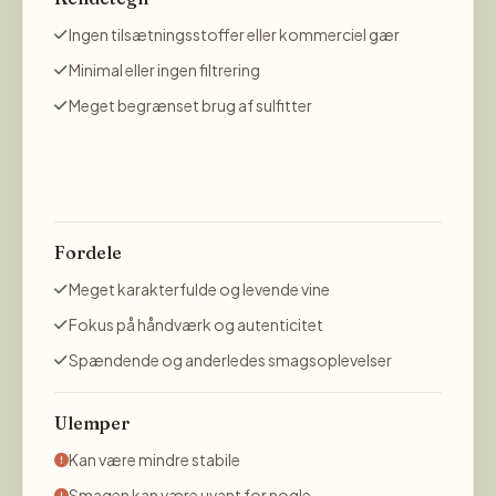
Ingen tilsætningsstoffer eller kommerciel gær
Minimal eller ingen filtrering
Meget begrænset brug af sulfitter
Fordele
Meget karakterfulde og levende vine
Fokus på håndværk og autenticitet
Spændende og anderledes smagsoplevelser
Ulemper
Kan være mindre stabile
Smagen kan være uvant for nogle