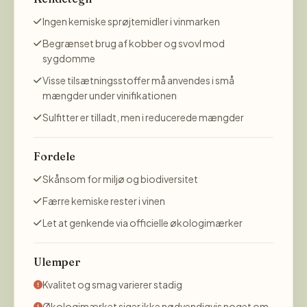
Ingen kemiske sprøjtemidler i vinmarken
Begrænset brug af kobber og svovl mod
sygdomme
Visse tilsætningsstoffer må anvendes i små
mængder under vinifikationen
Sulfitter er tilladt, men i reducerede mængder
Fordele
Skånsom for miljø og biodiversitet
Færre kemiske rester i vinen
Let at genkende via officielle økologimærker
Ulemper
Kvalitet og smag varierer stadig
Økologimærket siger ikke nødvendigvis noget om