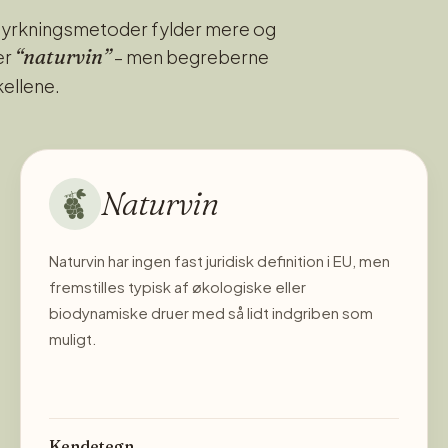
 dyrkningsmetoder fylder mere og
“naturvin”
er
– men begreberne
kellene.
Naturvin
Naturvin har ingen fast juridisk definition i EU, men
fremstilles typisk af økologiske eller
biodynamiske druer med så lidt indgriben som
muligt.
Kendetegn