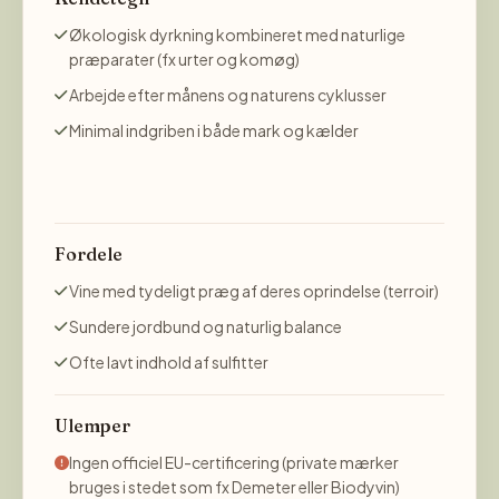
Økologisk dyrkning kombineret med naturlige
præparater (fx urter og komøg)
Arbejde efter månens og naturens cyklusser
Minimal indgriben i både mark og kælder
Fordele
Vine med tydeligt præg af deres oprindelse (terroir)
Sundere jordbund og naturlig balance
Ofte lavt indhold af sulfitter
Ulemper
Ingen officiel EU-certificering (private mærker
bruges i stedet som fx Demeter eller Biodyvin)