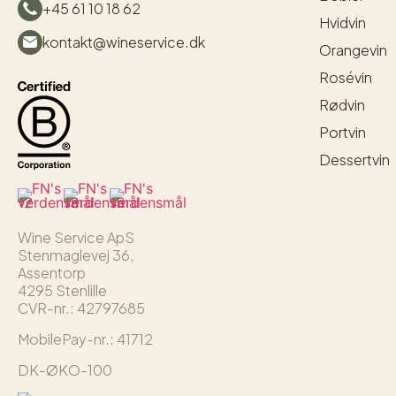
+45 61 10 18 62
Hvidvin
kontakt@wineservice.dk
Orangevin
Rosévin
Rødvin
Portvin
Dessertvin
Wine Service ApS
Stenmaglevej 36,
Assentorp
4295 Stenlille
CVR-nr.: 42797685
MobilePay-nr.: 41712
DK-ØKO-100