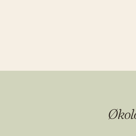
Økolo