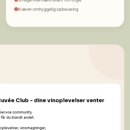
Kræver omhyggelig opbevaring
Er du nysgerrig på nye smagsoplevelser →
udforsk
naturvin
lsomme over for temperatur og lys.