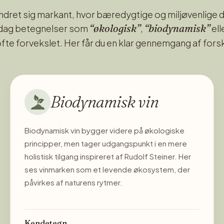
ændret sig markant, hvor bæredygtige og miljøvenlige
“økologisk”
“biodynamisk”
 dag betegnelser som
,
ell
ofte forvekslet. Her får du en klar gennemgang af fors
Biodynamisk vin
Biodynamisk vin bygger videre på økologiske
principper, men tager udgangspunkt i en mere
holistisk tilgang inspireret af Rudolf Steiner. Her
ses vinmarken som et levende økosystem, der
påvirkes af naturens rytmer.
Kendetegn