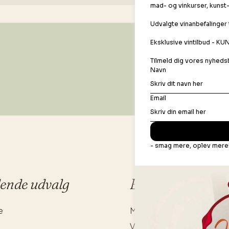
dende udvalg
Bonusafdelingen
e
Madopskrifter
Vinbar