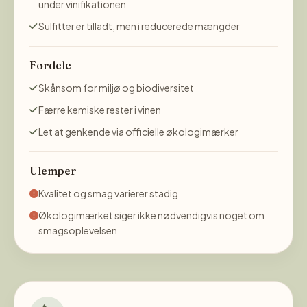
under vinifikationen
Sulfitter er tilladt, men i reducerede mængder
Fordele
Skånsom for miljø og biodiversitet
Færre kemiske rester i vinen
Let at genkende via officielle økologimærker
Ulemper
Kvalitet og smag varierer stadig
Økologimærket siger ikke nødvendigvis noget om
smagsoplevelsen