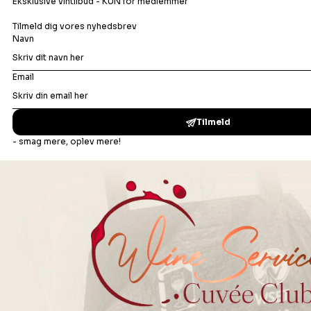
Rødvin
Portvin
Dessertvin
Bonusafdelingen
Madopskrifter
Vinbar
Events
Om os
Din ro i maven
Handelsbetingelser B2C