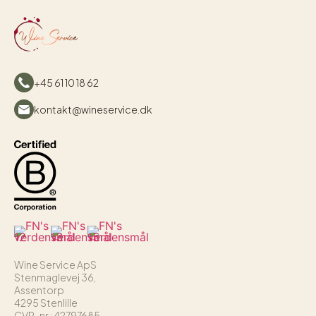
+45 61 10 18 62
kontakt@wineservice.dk
Wine Service ApS
Stenmaglevej 36,
Assentorp
4295 Stenlille
CVR-nr.: 42797685