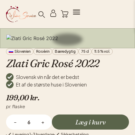
Søg
Slovenien
Rosévin
Bæredygtig
75 cl
11.5 % vol.
Zlati Gric Rosé 2022
Slovensk vin når det er bedst
Et af de største huse i Slovenien
199,00
kr.
pr. flaske
Læg i kurv
−
+
Levering 1–3 hverdage
Sikker betaling