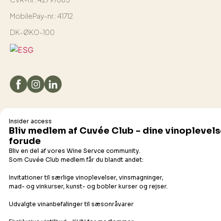
MobilePay-nr.: 41712
DK-ØKO-100
Det flydende udvalg
Champagne
Bobler
Hvidvin
Orangevin
Rosévin