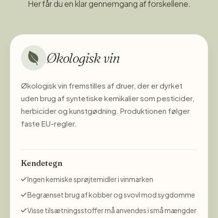
uger, før den tappes på flaske. Roséen har en flot rosa
Her får du en klar gennemgang af forskellene.
farve, en intens aroma, en frisk frugtig smag og en dyb og
behagelig eftersmag.
Økologisk vin
Økologisk vin fremstilles af druer, der er dyrket
uden brug af syntetiske kemikalier som pesticider,
herbicider og kunstgødning. Produktionen følger
faste EU-regler.
Kendetegn
Ingen kemiske sprøjtemidler i vinmarken
Begrænset brug af kobber og svovl mod sygdomme
Visse tilsætningsstoffer må anvendes i små mængder