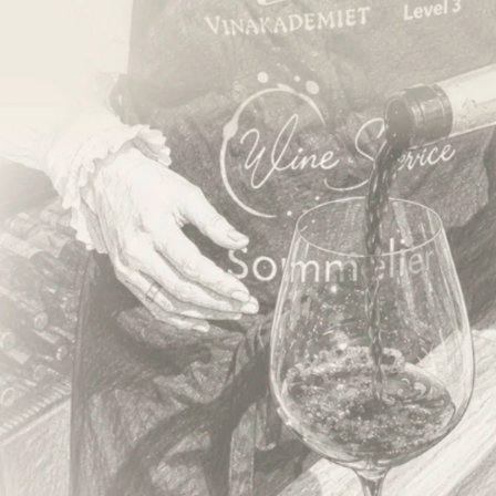
Handelsbetingelser B2B
Privatlivspolitik
ESG og bæredygtighed
Øvrige politikker
FN’s Verdensmål
Fortryd dit køb
Kontakt os
ALDERSGRÆNSE
FOR SALG
ALKOHOL
ALKOHOL
MAX
OVER